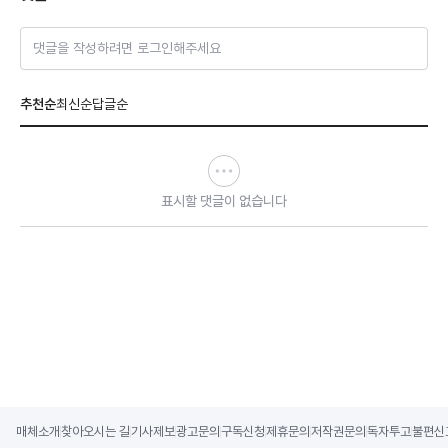
댓글을 작성하려면 로그인해주세요
추천순
최신순
답글순
표시할 댓글이 없습니다
매체소개
찾아오시는 길
기사제보
광고문의
구독신청
제휴문의
저작권문의
독자투고
불편신