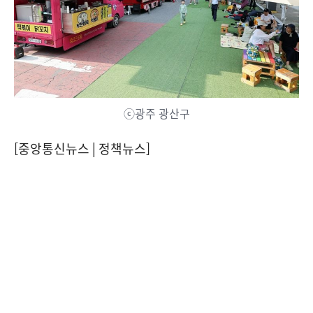
ⓒ광주 광산구
[중앙통신뉴스│정책뉴스]