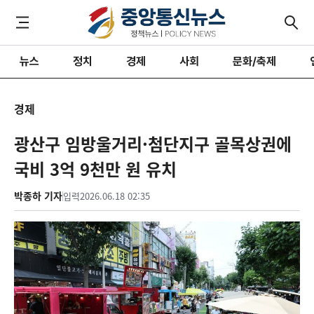
뉴스
정치
경제
사회
문화/축제
경제
광산구 임방울거리·첨단지구 골목상권에
국비 3억 9천만 원 유치
박종하 기자
입력
2026.06.18 02:35