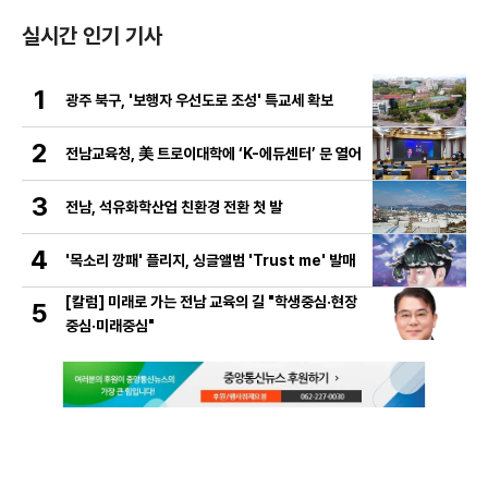
실시간 인기 기사
1
광주 북구, '보행자 우선도로 조성' 특교세 확보
2
전남교육청, 美 트로이대학에 ‘K-에듀센터’ 문 열어
3
전남, 석유화학산업 친환경 전환 첫 발
4
'목소리 깡패' 플리지, 싱글앨범 'Trust me' 발매
[칼럼] 미래로 가는 전남 교육의 길 "학생중심·현장
5
중심·미래중심"