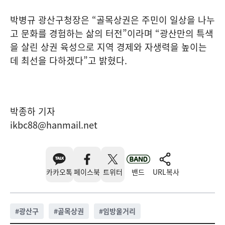
박병규 광산구청장은 “골목상권은 주민이 일상을 나누
고 문화를 경험하는 삶의 터전”이라며 “광산만의 특색
을 살린 상권 육성으로 지역 경제와 자생력을 높이는
데 최선을 다하겠다”고 밝혔다.
박종하 기자
ikbc88@hanmail.net
카카오톡
페이스북
트위터
밴드
URL복사
#
광산구
#
골목상권
#
임방울거리