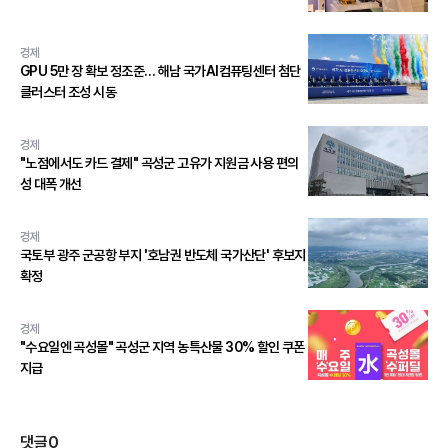
경제
GPU 5만 장 확보 정조준… 해남 국가AI컴퓨팅센터 첨단
클러스터 조성 시동
경제
"노점에서도 카드 결제" 곡성군 고유가 지원금 사용 편의
성 대폭 개선
경제
국토부 광주 군공항 부지 '호남권 반도체 국가산단' 후보지
확정
경제
"수요일엔 곡성몰" 곡성군 지역 농특산물 30% 할인 쿠폰
지급
댓글
0