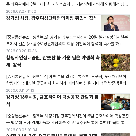
중 체육관에서 열린 '제11회 서해수호의 날 기념식'에 참석해 연평해전 당시
전사한 고 서정우 하사 흉상에 헌화하고 있다.
2026.03.27 11:02
강기정 시장, 광주여성단체협의회장 취임식 참석
[중앙통신뉴스│정책뉴스] 강기정 광주광역시장이 20일 일가정양립지원본
부에서 열린 (사)광주여성단체협의회 회장 취임식에 참석해 축사를 하고 있
다. 강기정 광주광역시장이 20일 일가정양립지원본부에서 열린 (사)광주여
2026.03.20 10:36
성단체협의회 회장 취임식에 참석해 축사를 한 후 참석자들과 기념촬영을 하
함평자연생태공원, 산뜻한 봄 기운 담은 야생화 축
고 있다.
제 '활짝'
[중앙통신뉴스│정책뉴스]이른 봄을 알리는 복수초, 노루귀, 노랑어리연이
함평자연생태공원 곳곳에서 화사하게 개화하며 봄을 기다려온 방문객들의
마음을 두드리고 있다. 공원 입구를 따라 걷다보면 봄 햇살을 머금은 복수초
2026.03.11 01:13
가 먼저 눈길을 끈다. 복수초는 얼어붙은 땅 위에서도 힘차게 꽃을 피우는 모
강기정 광주시장, 금호타이어 곡성공장 간담회 참
습 덕분에 '봄의 전령'이라는 별명을 가지고 있다. 바로 옆 연보라 빛깔 노루
석
귀도 살포시 꽃망울을 터뜨려 활기찬 분위기를 더한다. 수생식물 전시관 안
[중앙통신뉴스│정책뉴스]강기정 광주광역시장이 6일 금호타이어 곡성공장
에서는 노랑어리연이
을 방문해 노사 관계자들과 간담회를 갖고 ‘광주전남통합 특별법’ 국회 통과
와 관련해 환담을 나누고 있다. 강기정 광주광역시장이 6일 금호타이어 곡
2026.03.06 10:34