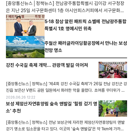
[중앙통신뉴스│정책뉴스] 전남광주통합특별시 김이강 서구청장
은 지난 25일 서구문화센터 1층 아시안피스커피에서 서구문화센
터운영위원회, 별별학교운영위원회 주관으로 열린 학교밖 청소년
5·18 참상 알린 패트릭 쇼벨에 전남광주통합
지원 기금 마련을 위한 일일카페 ‘내일이 The 빛날 카페’를 방문
특별시 1호 명예시민 위촉
해 관계자들을 격려했다. [전남광주통합특별시 서구 제공]
주월산 패러글라이딩활공장에서 만나는 보성
전망 명소
강진 수국길 축제 개막… 관광객 발길 이어져
[중앙통신뉴스│정책뉴스] ‘제4회 강진 수국길 축제’가 26일 전남 강진군 강
진읍 보은산 V랜드 공원 일원에서 화려한 막을 올렸다. 초여름 무더위가 본
격화된 날씨 속에서도 전국에서 모여든 관광객들의 발길이 이어지며 축제장
2026.06.26 12:22
은 개막 첫날부터 인산인해를 이뤘다.이번 축제는 강진군이 보유한 청정 자
보성 제암산자연휴양림 숲속 맨발길 '힐링 걷기 명
연 자원을 활용해 지역 관광 산업을 다각화하려는 취지로 마련됐다. 행사장
소' 추천
은 분홍색과 보라색 등 다채로운 색감으로 만개한 수국이 끝없이 이어져 방
[중앙통신뉴스│정책뉴스] 전남 보성군에 자리한 제암산자연휴양림이 맨발
문객들에게 특별한 야외
걷기 명소로 입소문을 타고 있다. 이곳의 ‘숲속 맨발길’은 약 1km에 가까운