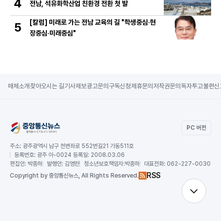
4
전남, 석유화학산업 친환경 전환 첫 발
[칼럼] 미래로 가는 전남 교육의 길 "학생중심·현
5
장중심·미래중심"
매체소개
찾아오시는 길
기사제보
광고문의
구독신청
제휴문의
저작권문의
독자투고
불편신
PC 버전
주소:
광주광역시 남구 천변좌로 552번길21 가동511호
등록번호:
광주 아-0024 등록일: 2008.03.06
편집인:
박종하
발행인:
김영란
청소년보호책임자:
박종하
대표전화:
062-227-0030
RSS
Copy
right by 중앙통신뉴스,
All Rights Reserved.