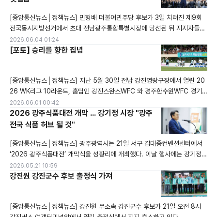
폭넓게 이어가자는 뜻에서 마련됐다. 광주광역시는 이번 방문을 계기로 민간
[중앙통신뉴스│정책뉴스] 민형배 더불어민주당 후보가 3일 치러진 제9회
외교와 지방정부 간
전국동시지방선거에서 초대 전남광주통합특별시장에 당선된 뒤 지지자들과
인사를 나누고 있다. 민 당선인은 당선 확정 직후 “시민 여러분의 선택을 무
2026.06.04 01:24
겁게 받들겠다”며 “전남과 광주가 하나 되는 통합특별시의 성공을 위해 시민
[포토] 승리를 향한 집념
과 함께 뛰겠다”고 밝혔다. 이번 선거는 대한민국 첫 전남광주통합특별시장
을 뽑는 선거라는 점에서 지역 정치권과 행정 현장의 관심을 모았다. 민 당선
[중앙통신뉴스│정책뉴스] 지난 5월 30일 전남 강진영랑구장에서 열린 20
인은 앞으로 전남의
26 WK리그 10라운드, 홈팀인 강진스완스WFC 와 경주한수원WFC 경기
가 열린 가운데 선수들이 승리를 위한 볼에 대한 집념을 보이고 있다.
2026.06.01 00:42
2026 광주식품대전 개막 ... 강기정 시장 "광주
전국 식품 허브 될 것"
[중앙통신뉴스│정책뉴스] 광주광역시는 21일 서구 김대중컨벤션센터에서
‘2026 광주식품대전’ 개막식을 성황리에 개최했다. 이날 행사에는 강기정
광주광역시장을 비롯해 지역 주요 인사와 식품업계 관계자들이 참석해 자리
2026.05.21 10:59
를 빛냈다.강기정 시장은 개막식 환영사에서 “광주는 맛과 멋의 도시답게 대
강진원 강진군수 후보 출정식 가져
한민국 식품 산업을 한 단계 더 성장시킬 준비가 돼 있다”며 “이번 광주식품
대전이 미래 식품산업 트렌드를 이끄는 계기가 되길 기대한다”고 밝혔다.
[중앙통신뉴스│정책뉴스] 강진원 무소속 강진군수 후보가 21일 오전 8시