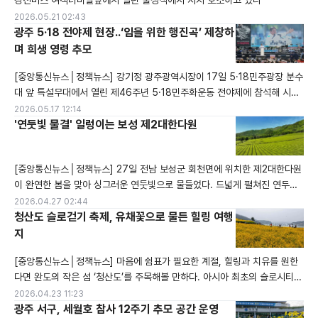
강진버스 여객터미널앞에서 열린 출정식에서 지지 호소하고 있다
2026.05.21 02:43
광주 5·18 전야제 현장..‘임을 위한 행진곡’ 제창하
며 희생 영령 추모
[중앙통신뉴스│정책뉴스] 강기정 광주광역시장이 17일 5·18민주광장 분수
대 앞 특설무대에서 열린 제46주년 5·18민주화운동 전야제에 참석해 시민
들과 함께 뜻깊은 시간을 가졌다. 이 자리에서 강 시장은 행사장을 찾은 시민
2026.05.17 12:14
들에게 환영의 인사를 전했고, '임을 위한 행진곡'을 참석자들과 함께 힘차게
'연둣빛 물결' 일렁이는 보성 제2대한다원
불렀다. 또한, 우원식 국회의장과 나란히 행사장에 입장하며 민주주의의 의
미를 되새기는 대화도 나눴다.5·18 전야제는 광주 시민은 물론 전국 각지에
[중앙통신뉴스│정책뉴스] 27일 전남 보성군 회천면에 위치한 제2대한다원
서 온 국민
이 완연한 봄을 맞아 싱그러운 연둣빛으로 물들었다. 드넓게 펼쳐진 연두색
차밭이 짙푸른 산세와 조화를 이루며 마치 한 폭의 수채화를 그려낸 듯한 장
2026.04.27 02:44
관을 연출하고 있다. 한편, 보성의 차 문화를 만끽할 수 있는 ‘제49회 보성
청산도 슬로걷기 축제, 유채꽃으로 물든 힐링 여행
다향대축제’는 오는 5월 1일부터 5일까지 한국차문화공원을 비롯한 보성차
지
밭 일원에서 개최될 예정이다.
[중앙통신뉴스│정책뉴스] 마음에 쉼표가 필요한 계절, 힐링과 치유를 원한
다면 완도의 작은 섬 ‘청산도’를 주목해볼 만하다. 아시아 최초의 슬로시티이
자, 맑은 공기와 옛 돌담길, 전통 구들장 논이 이어진 이곳은 시간이 천천히
2026.04.23 11:23
흐르는 듯한 평온함을 선사한다. 지금 청산도는 눈부신 유채꽃으로 물들어
광주 서구, 세월호 참사 12주기 추모 공간 운영