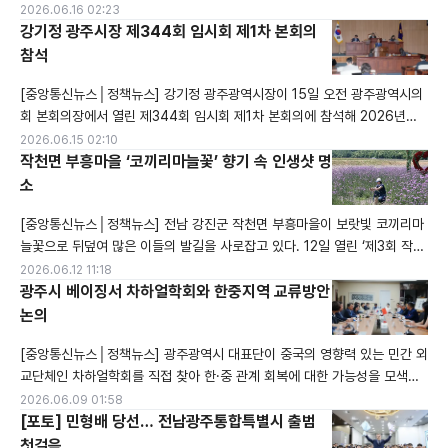
흙과 황토로 이뤄진 길로, 걷는 내내 땅의 촉감을 온몸으로 느낄 수 있다.눈
2026.06.16 02:23
길을 사로잡는 점은 남녀노소 누구나 편하게 걸을 수 있다는 것. 입구에는 세
강기정 광주시장 제344회 임시회 제1차 본회의
족장 등 편의시설이 마련돼 맨발 걷기 후 바로 발을 씻을 수 있다. 또한, 숲속
참석
에 설치된 안내판에서는 맨발 걷기의 건강 효과를 알기 쉽게 설명해준다.맑
[중앙통신뉴스│정책뉴스] 강기정 광주광역시장이 15일 오전 광주광역시의
은 공기
회 본회의장에서 열린 제344회 임시회 제1차 본회의에 참석해 2026년도
제1회 광주광역시 일반 및 특별회계 세입·세출 추가경정예산안 제안설명을
2026.06.15 02:10
하고 있다.
작천면 부흥마을 ‘코끼리마늘꽃’ 향기 속 인생샷 명
소
[중앙통신뉴스│정책뉴스] 전남 강진군 작천면 부흥마을이 보랏빛 코끼리마
늘꽃으로 뒤덮여 많은 이들의 발길을 사로잡고 있다. 12일 열린 ‘제3회 작천
코끼리마늘꽃 3Days’ 행사에는 가족, 연인, 친구 등 다양한 관광객이 행사
2026.06.12 11:18
장을 찾아 화사하게 펼쳐진 꽃밭 한가운데에서 사진을 남기며 특별한 추억을
광주시 베이징서 차하얼학회와 한중지역 교류방안
만들었다.이번 행사장에서는 코끼리마늘꽃뿐 아니라 버들마편초도 마을을
논의
물들여 마치 보랏빛 파도가 출렁이는 듯한 장관을 연출했다. 현장을 찾은 방
[중앙통신뉴스│정책뉴스] 광주광역시 대표단이 중국의 영향력 있는 민간 외
문객들은 잔잔한
교단체인 차하얼학회를 직접 찾아 한·중 관계 회복에 대한 가능성을 모색했
다. 강기정 시장을 비롯한 광주시 주요 인사들은 8일 오후(현지 시간) 베이
2026.06.09 01:58
징 차하얼학회에서 한팡밍 회장과의 면담을 진행했다. 이번 만남은 최근 한
[포토] 민형배 당선… 전남광주통합특별시 출범
중 정상회담의 긍정적인 흐름에 발맞춰, 두 나라의 교류를 지역 차원에서도
첫걸음