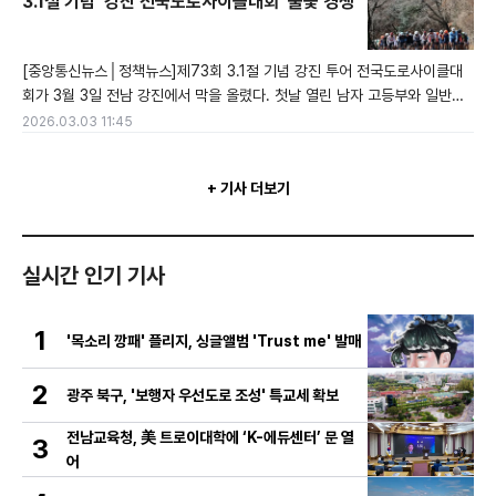
성공장을 방문해 노사 관계자들과 간담회를 갖고 ‘광주전남통합 특별법’ 국
3.1절 기념 '강진 전국도로사이클대회' 불꽃 경쟁
회 통과와 관련해 환담을 나눈뒤 기념촬영을 하고 있다.
[중앙통신뉴스│정책뉴스]제73회 3.1절 기념 강진 투어 전국도로사이클대
회가 3월 3일 전남 강진에서 막을 올렸다. 첫날 열린 남자 고등부와 일반부
경기에서는 각 팀 선수들이 초반부터 치열한 레이스를 펼쳤다. 남자 고등부
2026.03.03 11:45
에서는 양양고 김도함 선수가 집념의 레이스로 결승선을 가장 먼저 통과해 1
위를 차지했다. 서울체고 이유근 선수와 가평고 김태경 선수도 막판까지 반
+ 기사 더보기
전의 기회를 노리며 각각 2위와 3위를 기록했다.일반부 경기는 서울시청 민
경호 선수가 막강한
실시간 인기 기사
1
'목소리 깡패' 플리지, 싱글앨범 'Trust me' 발매
2
광주 북구, '보행자 우선도로 조성' 특교세 확보
전남교육청, 美 트로이대학에 ‘K-에듀센터’ 문 열
3
어