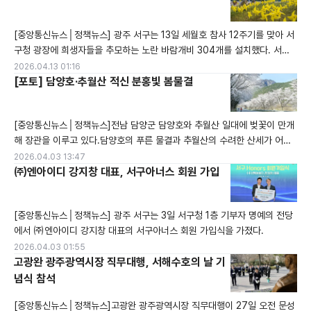
있다. 산과 들은 화사한 노란색으로 단장하고, 그 풍경만으로도 여행객의 발
길이 절로 머문다. 오는 4월 30일까지 ‘청산도에서 치유해 봄’이라는 주제로
[중앙통신뉴스│정책뉴스] 광주 서구는 13일 세월호 참사 12주기를 맞아 서
‘슬로걷기
구청 광장에 희생자들을 추모하는 노란 바람개비 304개를 설치했다. 서구
는 참사의 교훈을 잊지 않고 안전한 사회를 조성하기 위해 오는 16일까지 추
2026.04.13 01:16
모 공간을 운영한다.
[포토] 담양호·추월산 적신 분홍빛 봄물결
[중앙통신뉴스│정책뉴스]전남 담양군 담양호와 추월산 일대에 벚꽃이 만개
해 장관을 이루고 있다.담양호의 푸른 물결과 추월산의 수려한 산세가 어우
러진 가운데, 용마루길로 이어지는 도로변을 따라 화사하게 핀 벚꽃이 상춘
2026.04.03 13:47
객들의 마음을 사로잡고 있다. 이곳을 찾은 관광객들은 활짝 핀 꽃터널 아래
㈜엔아이디 강지창 대표, 서구아너스 회원 가입
서 드라이브를 즐기며 완연한 봄기운을 만끽했다.
[중앙통신뉴스│정책뉴스] 광주 서구는 3일 서구청 1층 기부자 명예의 전당
에서 ㈜엔아이디 강지창 대표의 서구아너스 회원 가입식을 가졌다.
2026.04.03 01:55
고광완 광주광역시장 직무대행, 서해수호의 날 기
념식 참석
[중앙통신뉴스│정책뉴스]고광완 광주광역시장 직무대행이 27일 오전 문성