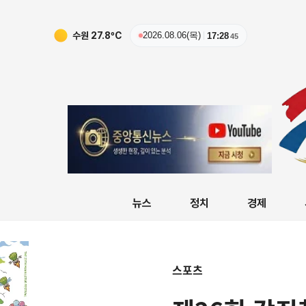
수원
27.8
ºC
2026.08.06(목)
17:28
46
뉴스
정치
경제
스포츠