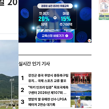
 20
실시간 인기 기사
강진군 중국 푸양시 중등축구팀
1
유치… 국제 스포츠 교류 물꼬
"하키 인프라 입증" 목포국제축
2
구센터 2026년 제107회 전
국체전 경기 유치
영암의 딸 유해란 선수 LPGA
3
메이저 2연승 대기록