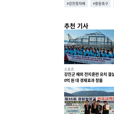
#
강진청자배
#
중등축구
추천 기사
스포츠
강진군 해외 전지훈련 유치 결
0억 원 대 경제효과 창출