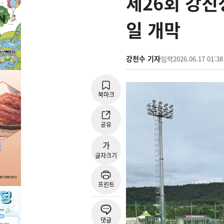
제26회 강진
일 개막
강천수 기자
입력
2026.06.17 01:38
북마크
공유
가
글자크기
프린트
댓글