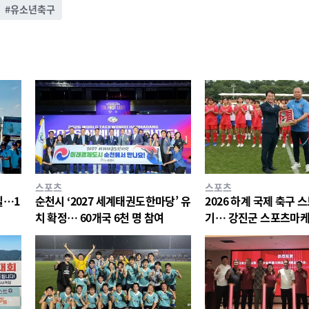
#
유소년축구
스포츠
스포츠
실…1
순천시 ‘2027 세계태권도한마당’ 유
2026 하계 국제 축구 
치 확정… 60개국 6천 명 참여
기… 강진군 스포츠마케