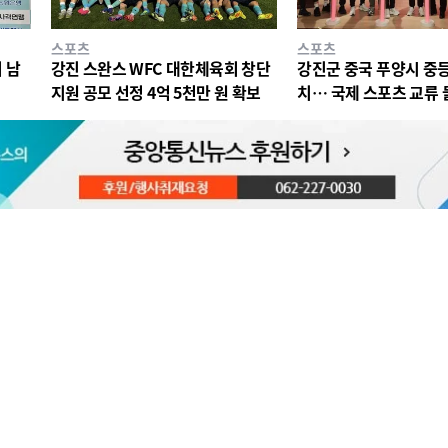
스포츠
스포츠
 남
강진 스완스 WFC 대한체육회 창단
강진군 중국 푸양시 중
지원 공모 선정 4억 5천만 원 확보
치… 국제 스포츠 교류 