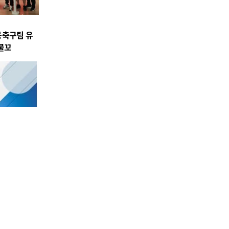
등축구팀 유
물꼬