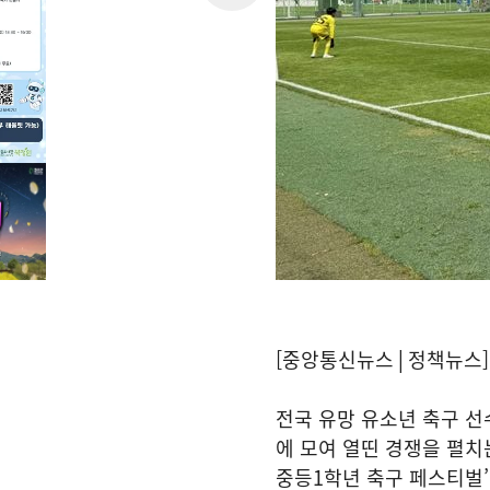
[중앙통신뉴스│정책뉴스]
전국 유망 유소년 축구 
에 모여 열띤 경쟁을 펼치는
중등1학년 축구 페스티벌’