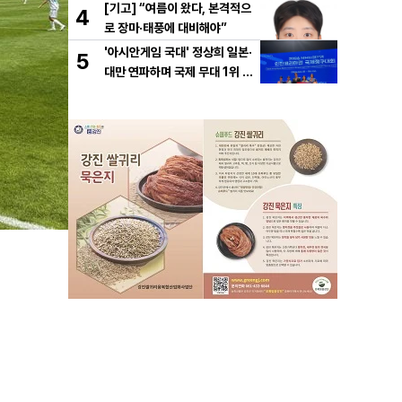
[기고] “여름이 왔다, 본격적으
4
로 장마·태풍에 대비해야”
'아시안게임 국대' 정상희 일본·
5
대만 연파하며 국제 무대 1위 달
성