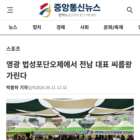
뉴스
정치
경제
사회
문화/축제
스포츠
영광 법성포단오제에서 전남 대표 씨름왕
가린다
박종하 기자
입력
2026.06.11 11:32