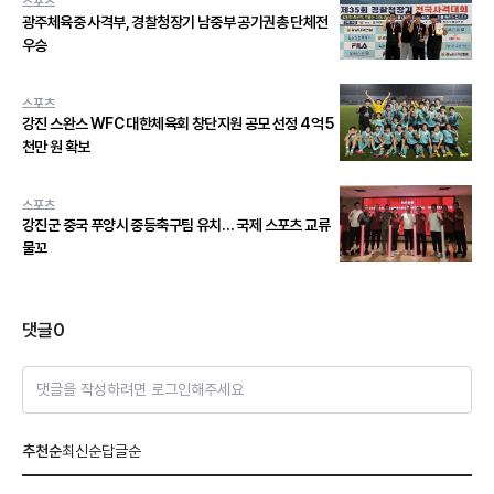
스포츠
광주체육중 사격부, 경찰청장기 남중부 공기권총 단체전
우승
스포츠
강진 스완스 WFC 대한체육회 창단지원 공모 선정 4억 5
천만 원 확보
스포츠
강진군 중국 푸양시 중등축구팀 유치… 국제 스포츠 교류
물꼬
댓글
0
댓글을 작성하려면 로그인해주세요
추천순
최신순
답글순