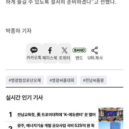
하게 즐길 수 있도록 철저히 준비하겠다”고 전했다.
박종하 기자
카카오톡
페이스북
트위터
밴드
URL복사
#
영광법성포단오제
#
영광씨름대회
#
전남씨름왕
실시간 인기 기사
1
전남교육청, 美 트로이대학에 ‘K-에듀센터’ 문 열어
광주, 에너지기술 개발 공모사업 국비 525억 원 확
2