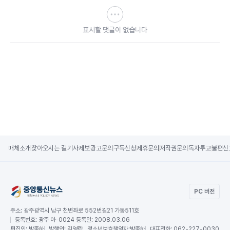
표시할 댓글이 없습니다
매체소개
찾아오시는 길
기사제보
광고문의
구독신청
제휴문의
저작권문의
독자투고
불편신
PC 버전
주소:
광주광역시 남구 천변좌로 552번길21 가동511호
등록번호:
광주 아-0024 등록일: 2008.03.06
편집인:
박종하
발행인:
김영란
청소년보호책임자:
박종하
대표전화:
062-227-0030