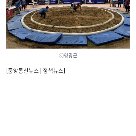
ⓒ영광군
[중앙통신뉴스│정책뉴스]