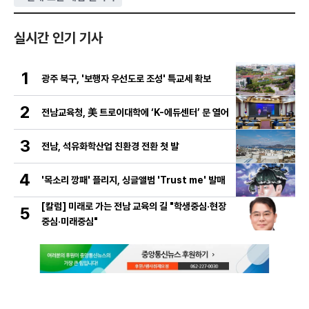
실시간 인기 기사
1
광주 북구, '보행자 우선도로 조성' 특교세 확보
2
전남교육청, 美 트로이대학에 ‘K-에듀센터’ 문 열어
3
전남, 석유화학산업 친환경 전환 첫 발
4
'목소리 깡패' 플리지, 싱글앨범 'Trust me' 발매
[칼럼] 미래로 가는 전남 교육의 길 "학생중심·현장
5
중심·미래중심"