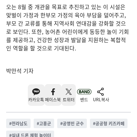
오는 8월 중 개관을 목표로 추진하고 있는 이 시설은
맞벌이 가정과 한부모 가정의 육아 부담을 덜어주고,
부모 간 교류를 통해 지역사회 연대감을 강화할 것으
로 보인다. 또한, 농어촌 어린이에게 동등한 놀이 기회
를 제공하고, 건강한 성장과 발달을 지원하는 복합적
인 역할을 할 것으로 기대된다.
박만석 기자
카카오톡
페이스북
트위터
밴드
URL복사
#
전라남도
#
고흥군
#
공영민 군수
#
공공형 키즈카페
#
실내 드론 체험 놀이터