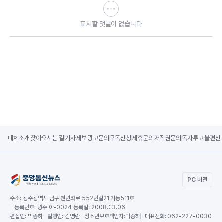
표시할 댓글이 없습니다
매체소개
찾아오시는 길
기사제보
광고문의
구독신청
제휴문의
저작권문의
독자투고
불편신
PC 버전
주소:
광주광역시 남구 천변좌로 552번길21 가동511호
등록번호:
광주 아-0024 등록일: 2008.03.06
편집인:
박종하
발행인:
김영란
청소년보호책임자:
박종하
대표전화:
062-227-0030