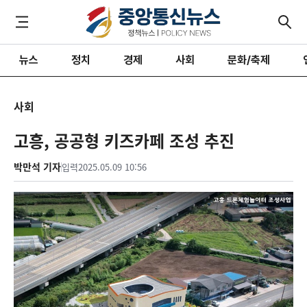
뉴스
정치
경제
사회
문화/축제
사회
고흥, 공공형 키즈카페 조성 추진
박만석 기자
입력
2025.05.09 10:56