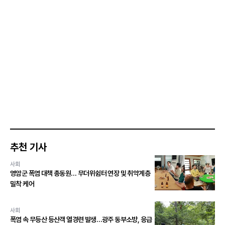
추천 기사
사회
영암군 폭염 대책 총동원… 무더위쉼터 연장 및 취약계층
밀착 케어
사회
폭염 속 무등산 등산객 열경련 발생…광주 동부소방, 응급