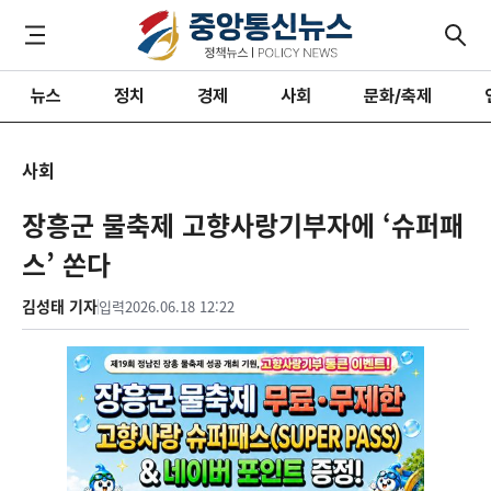
뉴스
정치
경제
사회
문화/축제
사회
장흥군 물축제 고향사랑기부자에 ‘슈퍼패
스’ 쏜다
김성태 기자
입력
2026.06.18 12:22