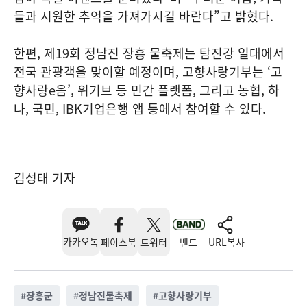
들과 시원한 추억을 가져가시길 바란다”고 밝혔다.
한편, 제19회 정남진 장흥 물축제는 탐진강 일대에서
전국 관광객을 맞이할 예정이며, 고향사랑기부는 ‘고
향사랑e음’, 위기브 등 민간 플랫폼, 그리고 농협, 하
나, 국민, IBK기업은행 앱 등에서 참여할 수 있다.
김성태 기자
카카오톡
페이스북
트위터
밴드
URL복사
#
장흥군
#
정남진물축제
#
고향사랑기부