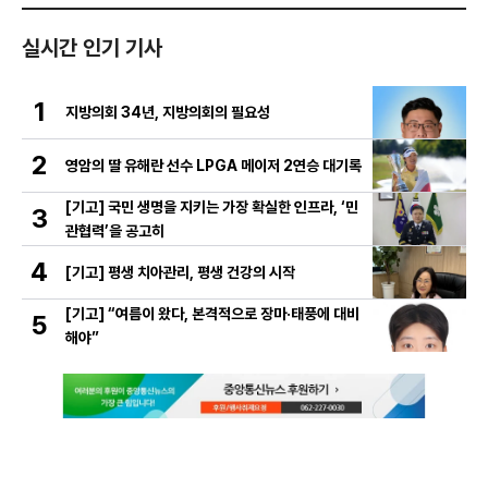
실시간 인기 기사
1
지방의회 34년, 지방의회의 필요성
2
영암의 딸 유해란 선수 LPGA 메이저 2연승 대기록
[기고] 국민 생명을 지키는 가장 확실한 인프라, ‘민
3
관협력’을 공고히
4
[기고] 평생 치아관리, 평생 건강의 시작
[기고] “여름이 왔다, 본격적으로 장마·태풍에 대비
5
해야”