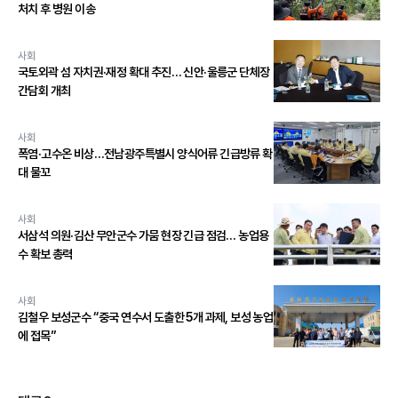
처치 후 병원 이송
사회
국토외곽 섬 자치권·재정 확대 추진… 신안·울릉군 단체장
간담회 개최
사회
폭염·고수온 비상…전남광주특별시 양식어류 긴급방류 확
대 물꼬
사회
서삼석 의원·김산 무안군수 가뭄 현장 긴급 점검… 농업용
수 확보 총력
사회
김철우 보성군수 “중국 연수서 도출한 5개 과제, 보성 농업
에 접목”