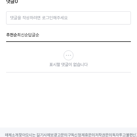
댓글
0
댓글을 작성하려면 로그인해주세요
추천순
최신순
답글순
표시할 댓글이 없습니다
매체소개
찾아오시는 길
기사제보
광고문의
구독신청
제휴문의
저작권문의
독자투고
불편신