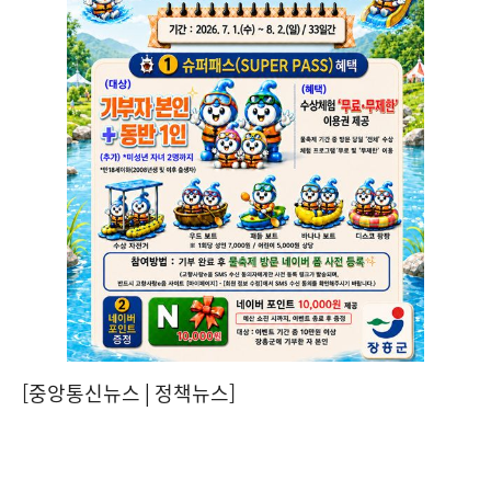
[중앙통신뉴스│정책뉴스]