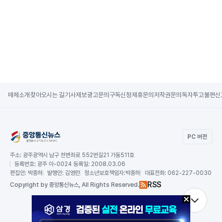
매체소개
찾아오시는 길
기사제보
광고문의
구독신청
제휴문의
저작권문의
독자투고
불편신
PC 버전
주소:
광주광역시 남구 천변좌로 552번길21 가동511호
등록번호:
광주 아-0024 등록일: 2008.03.06
편집인:
박종하
발행인:
김영란
청소년보호책임자:
박종하
대표전화:
062-227-0030
RSS
Copy
right by 중앙통신뉴스,
All Rights Reserved.