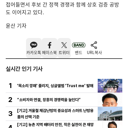
접어들면서 후보 간 정책 경쟁과 함께 상호 검증 공방
도 이어지고 있다.
윤산 기자
카카오톡
페이스북
트위터
밴드
URL복사
실시간 인기 기사
1
'목소리 깡패' 플리지, 싱글앨범 'Trust me' 발매
2
“소비자와 연결, 장흥의 경쟁력을 높인다”
[기고] 겨울철 체감난방의 중요성과 스마트 난방용
3
품의 선택 기준
[기고] 농촌 지역 배터리 안전, 작은 실천이 큰 재앙
4