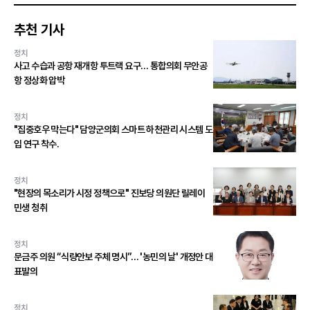
추천 기사
정치
사고 수습과 공항 재개항 투트랙 요구… 통합의회 무안공
항 정상화 압박
정치
"집중호우 막는다" 담양군의회 스마트 하천관리 시스템 도
입 연구 착수.
정치
"현장의 목소리가 시정 정책으로" 진보당 의원단 릴레이
민생 청취
정치
문금주 의원 “식량안보 주체 명시”… '농민의 날' 개정안 대
표발의
정치