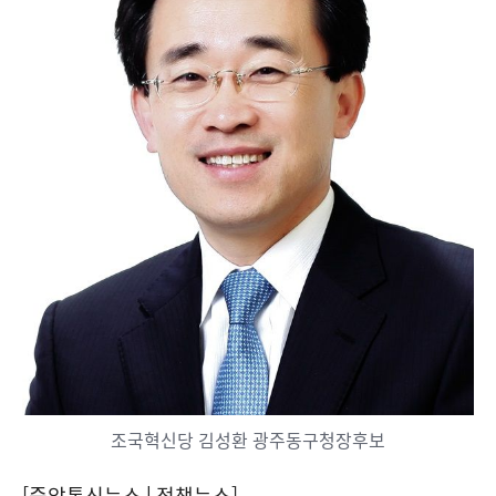
조국혁신당 김성환 광주동구청장후보
[중앙통신뉴스│정책뉴스]