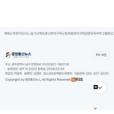
매체소개
찾아오시는 길
기사제보
광고문의
구독신청
제휴문의
저작권문의
독자투고
불편신
PC 버전
주소:
광주광역시 남구 천변좌로 552번길21 가동511호
등록번호:
광주 아-0024 등록일: 2008.03.06
편집인:
박종하
발행인:
김영란
청소년보호책임자:
박종하
대표전화:
062-227-0030
RSS
Copy
right by 중앙통신뉴스,
All Rights Reserved.