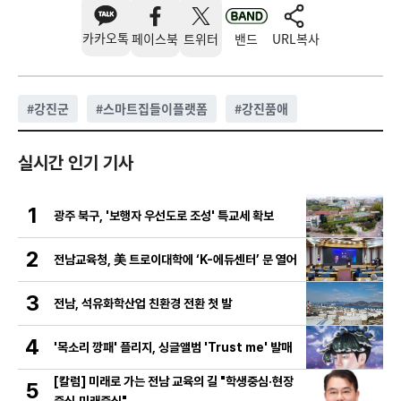
카카오톡
페이스북
트위터
밴드
URL복사
#
강진군
#
스마트집들이플랫폼
#
강진품애
실시간 인기 기사
1
광주 북구, '보행자 우선도로 조성' 특교세 확보
2
전남교육청, 美 트로이대학에 ‘K-에듀센터’ 문 열어
3
전남, 석유화학산업 친환경 전환 첫 발
4
'목소리 깡패' 플리지, 싱글앨범 'Trust me' 발매
[칼럼] 미래로 가는 전남 교육의 길 "학생중심·현장
5
중심·미래중심"