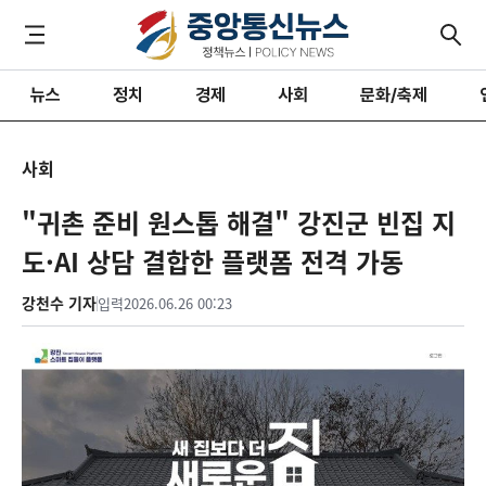
뉴스
정치
경제
사회
문화/축제
사회
"귀촌 준비 원스톱 해결" 강진군 빈집 지
도·AI 상담 결합한 플랫폼 전격 가동
강천수 기자
입력
2026.06.26 00:23