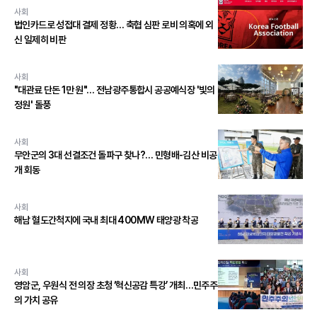
사회
법인카드로 성접대 결제 정황… 축협 심판 로비 의혹에 외
신 일제히 비판
사회
"대관료 단돈 1만 원"… 전남광주통합시 공공예식장 '빛의
정원' 돌풍
사회
무안군의 3대 선결조건 돌파구 찾나?… 민형배-김산 비공
개 회동
사회
해남 혈도간척지에 국내 최대 400MW 태양광 착공
사회
영암군, 우원식 전 의장 초청 ‘혁신공감 특강’ 개최…민주주
의 가치 공유