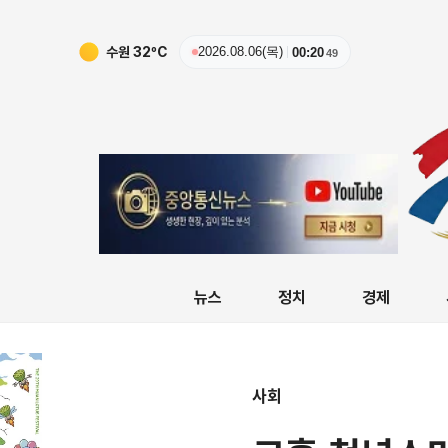
수원
32
ºC
2026.08.06(목)
00:20
50
뉴스
정치
경제
사회