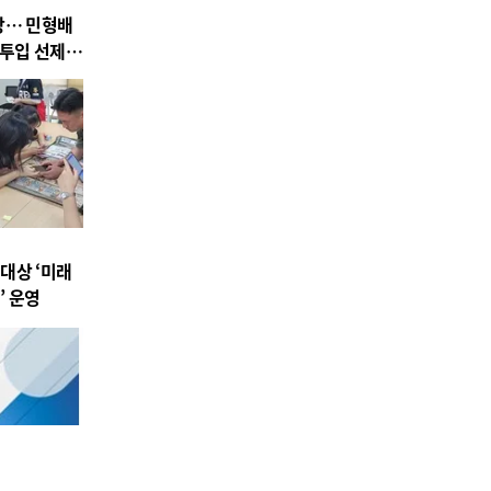
상… 민형배
 투입 선제
대상 ‘미래
’ 운영