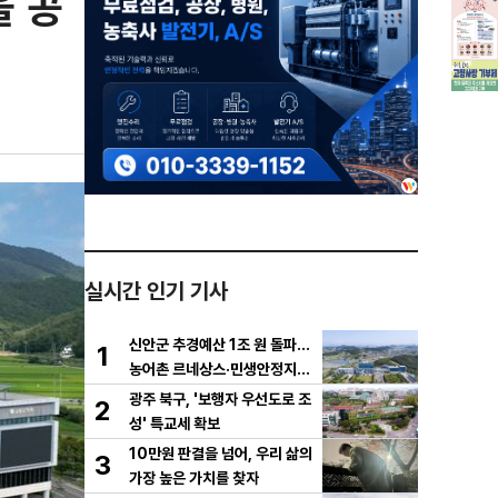
을 공
실시간 인기 기사
신안군 추경예산 1조 원 돌파…
1
농어촌 르네상스·민생안정지원
금 집중 편성
광주 북구, '보행자 우선도로 조
2
성' 특교세 확보
10만원 판결을 넘어, 우리 삶의
3
가장 높은 가치를 찾자