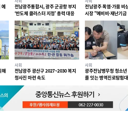
사회
사회
 예
전남광주통합시, 광주 군공항 부지
전남광주 폭염·가뭄 비
‘반도체 클러스터 지정’ 총력 대응
시장 "예비비·재난기금
대응"
사회
사회
피해
전남광주 광산구 2027~2030 복지
광주전남병무청 청소년 
청사진 마련 속도
를 잇는 병역진로탐험대