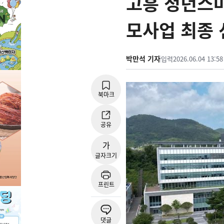
고흥 청년스마
모사업 최종 
박만석 기자
입력
2026.06.04 13:58
북마크
공유
가
글자크기
프린트
댓글