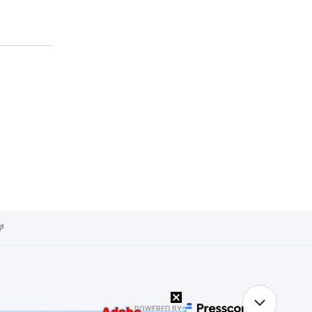
부
POWERED BY