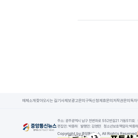
매체소개
찾아오시는 길
기사제보
광고문의
구독신청
제휴문의
저작권문의
독자
주소:
광주광역시 남구 천변좌로 552번길21 가동511호
편집인:
박종하
발행인:
김영란
청소년보호책임자:
박종
Copy
right by 중앙통신뉴스,
All Rights Reserved.