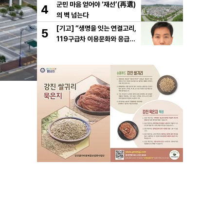
군민 마음 얻어야 ‘재선’(再選)
4
의 벽 넘는다
[기고] “생명을 잇는 연결고리,
5
119구급차 이용문화와 응급처
치의 중요성