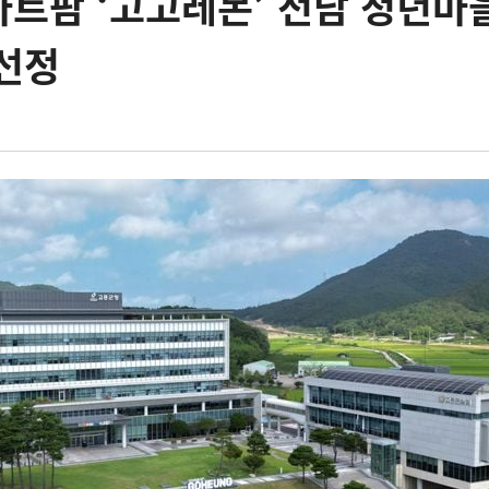
트팜 ‘고고레몬’ 전남 청년마
선정