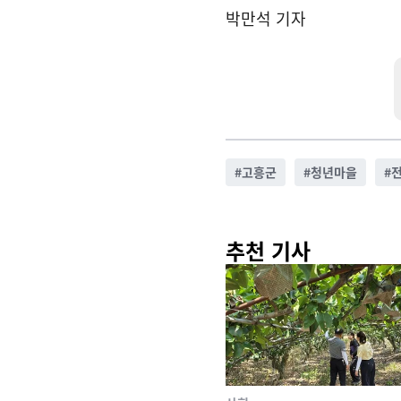
박만석 기자
#
고흥군
#
청년마을
#
추천 기사