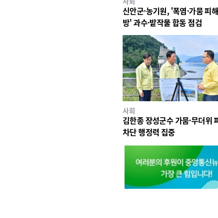
사회
신안군·농기원, '폭염·가뭄 피해
방' 과수·밭작물 합동 점검
사회
김한종 장성군수 가뭄·무더위 
차단 행정력 집중