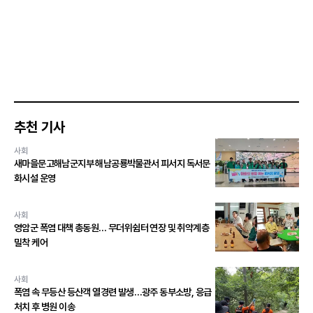
추천 기사
사회
새마을문고해남군지부 해남공룡박물관서 피서지 독서문
화시설 운영
사회
영암군 폭염 대책 총동원… 무더위쉼터 연장 및 취약계층
밀착 케어
사회
폭염 속 무등산 등산객 열경련 발생…광주 동부소방, 응급
처치 후 병원 이송