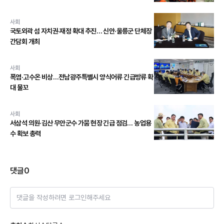
사회
국토외곽 섬 자치권·재정 확대 추진… 신안·울릉군 단체장
간담회 개최
사회
폭염·고수온 비상…전남광주특별시 양식어류 긴급방류 확
대 물꼬
사회
서삼석 의원·김산 무안군수 가뭄 현장 긴급 점검… 농업용
수 확보 총력
댓글
0
댓글을 작성하려면 로그인해주세요