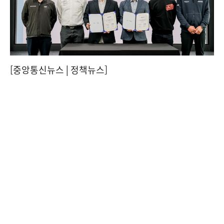
[중앙통신뉴스│정책뉴스]