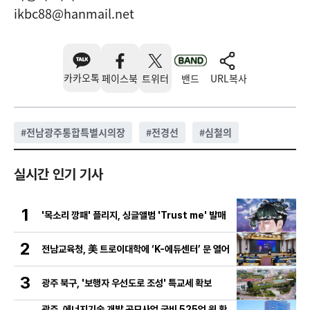
ikbc88@hanmail.net
카카오톡
페이스북
트위터
밴드
URL복사
#
전남광주통합특별시의장
#
전경선
#
심철의
실시간 인기 기사
1
'목소리 깡패' 플리지, 싱글앨범 'Trust me' 발매
2
전남교육청, 美 트로이대학에 ‘K-에듀센터’ 문 열어
3
광주 북구, '보행자 우선도로 조성' 특교세 확보
광주, 에너지기술 개발 공모사업 국비 525억 원 확