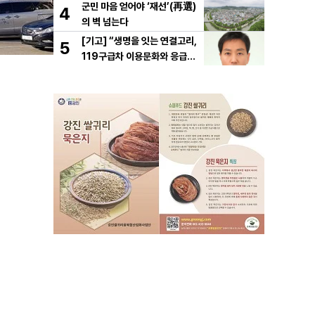
군민 마음 얻어야 ‘재선’(再選)
4
의 벽 넘는다
[기고] “생명을 잇는 연결고리,
5
119구급차 이용문화와 응급처
치의 중요성