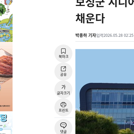
보성군 시니어
채운다
박종하 기자
입력
2026.05.28 02:25
북마크
공유
가
글자크기
프린트
댓글