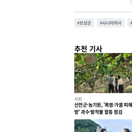
#
보성군
#
시니어의사
추천 기사
사회
신안군·농기원, '폭염·가뭄 피해
방' 과수·밭작물 합동 점검