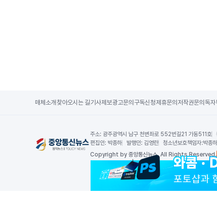
매체소개
찾아오시는 길
기사제보
광고문의
구독신청
제휴문의
저작권문의
독자
주소:
광주광역시 남구 천변좌로 552번길21 가동511호
편집인:
박종하
발행인:
김영란
청소년보호책임자:
박종
Copy
right by 중앙통신뉴스,
All Rights Reserved.