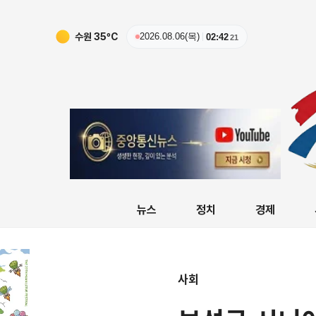
수원
35
ºC
2026.08.06(목)
02:42
22
뉴스
정치
경제
사회