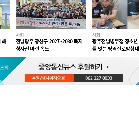
사회
사회
피해
전남광주 광산구 2027~2030 복지
광주전남병무청 청소년 
청사진 마련 속도
를 잇는 병역진로탐험대