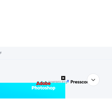
부
POWERED BY