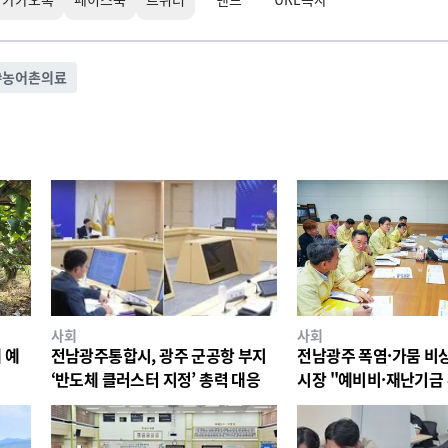
#
농어촌의료
사회
사회
 예
전남광주통합시, 광주 군공항 부지
전남광주 폭염·가뭄 비
‘반도체 클러스터 지정’ 총력 대응
시장 "예비비·재난기금
대응"