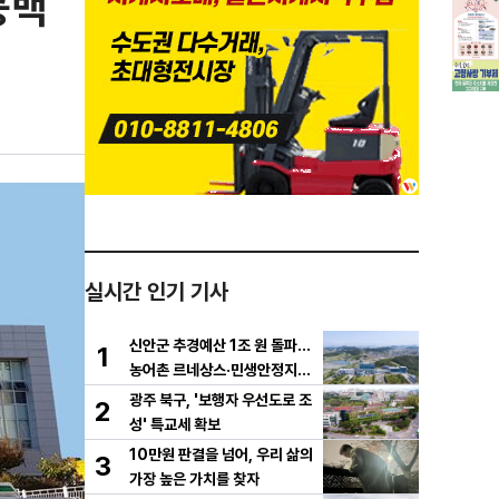
공백
실시간 인기 기사
신안군 추경예산 1조 원 돌파…
1
농어촌 르네상스·민생안정지원
금 집중 편성
광주 북구, '보행자 우선도로 조
2
성' 특교세 확보
10만원 판결을 넘어, 우리 삶의
3
가장 높은 가치를 찾자