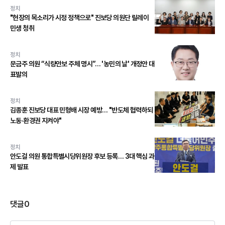
정치
"현장의 목소리가 시정 정책으로" 진보당 의원단 릴레이
민생 청취
정치
문금주 의원 “식량안보 주체 명시”… '농민의 날' 개정안 대
표발의
정치
김종훈 진보당 대표 민형배 시장 예방… "반도체 협력하되
노동·환경권 지켜야"
정치
안도걸 의원 통합특별시당위원장 후보 등록… 3대 핵심 과
제 발표
댓글
0