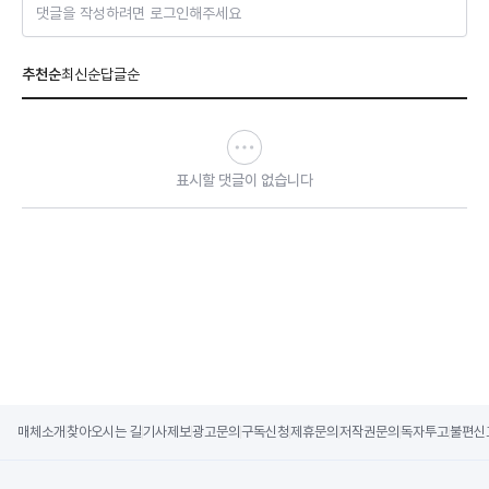
댓글을 작성하려면 로그인해주세요
추천순
최신순
답글순
표시할 댓글이 없습니다
매체소개
찾아오시는 길
기사제보
광고문의
구독신청
제휴문의
저작권문의
독자투고
불편신