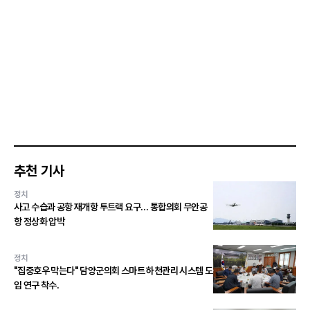
추천 기사
정치
사고 수습과 공항 재개항 투트랙 요구… 통합의회 무안공
항 정상화 압박
정치
"집중호우 막는다" 담양군의회 스마트 하천관리 시스템 도
입 연구 착수.