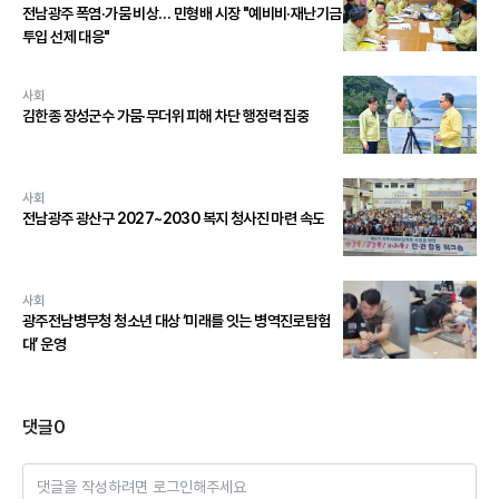
전남광주 폭염·가뭄 비상… 민형배 시장 "예비비·재난기금
투입 선제 대응"
사회
김한종 장성군수 가뭄·무더위 피해 차단 행정력 집중
사회
전남광주 광산구 2027~2030 복지 청사진 마련 속도
사회
광주전남병무청 청소년 대상 ‘미래를 잇는 병역진로탐험
대’ 운영
댓글
0
댓글을 작성하려면 로그인해주세요