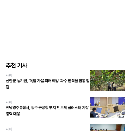
추천 기사
사회
신안군·농기원, '폭염·가뭄 피해 예방' 과수·밭작물 합동 점
검
사회
전남광주통합시, 광주 군공항 부지 ‘반도체 클러스터 지정’
총력 대응
사회