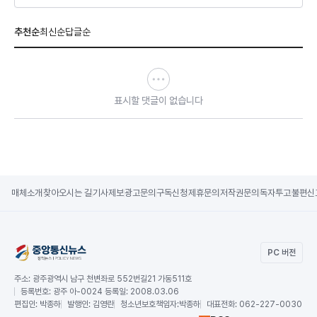
추천순
최신순
답글순
표시할 댓글이 없습니다
매체소개
찾아오시는 길
기사제보
광고문의
구독신청
제휴문의
저작권문의
독자투고
불편신
PC 버전
주소:
광주광역시 남구 천변좌로 552번길21 가동511호
등록번호:
광주 아-0024 등록일: 2008.03.06
편집인:
박종하
발행인:
김영란
청소년보호책임자:
박종하
대표전화:
062-227-0030