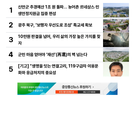
신안군 추경예산 1조 원 돌파… 농어촌 르네상스·민
1
생안정지원금 집중 편성
2
광주 북구, '보행자 우선도로 조성' 특교세 확보
10만원 판결을 넘어, 우리 삶의 가장 높은 가치를 찾
3
자
4
군민 마음 얻어야 ‘재선’(再選)의 벽 넘는다
[기고] “생명을 잇는 연결고리, 119구급차 이용문
5
화와 응급처치의 중요성