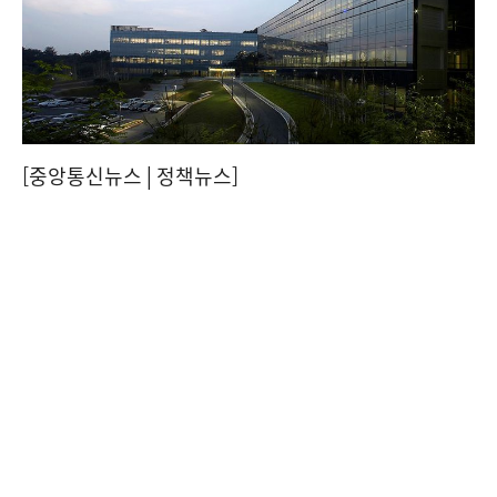
[중앙통신뉴스│정책뉴스]