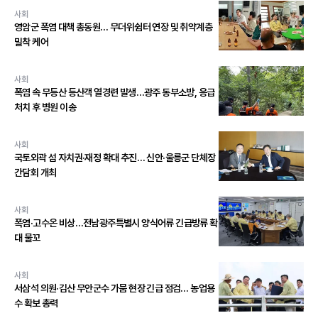
사회
영암군 폭염 대책 총동원… 무더위쉼터 연장 및 취약계층
밀착 케어
사회
폭염 속 무등산 등산객 열경련 발생…광주 동부소방, 응급
처치 후 병원 이송
사회
국토외곽 섬 자치권·재정 확대 추진… 신안·울릉군 단체장
간담회 개최
사회
폭염·고수온 비상…전남광주특별시 양식어류 긴급방류 확
대 물꼬
사회
서삼석 의원·김산 무안군수 가뭄 현장 긴급 점검… 농업용
수 확보 총력