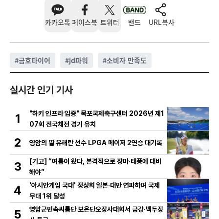
카카오톡
페이스북
트위터
밴드
URL복사
#
금호타이어
#
jd파워
#
소비자 만족도
실시간 인기 기사
"하키 인프라 입증" 목포국제축구센터 2026년 제1
1
07회 전국체전 경기 유치
2
영암의 딸 유해란 선수 LPGA 메이저 2연승 대기록
[기고] “여름이 왔다, 본격적으로 장마·태풍에 대비
3
해야”
'아시안게임 국대' 정상희 일본·대만 연파하며 국제
4
무대 1위 달성
영암군민속씨름단 보은단오장사대회서 금강·백두장
5