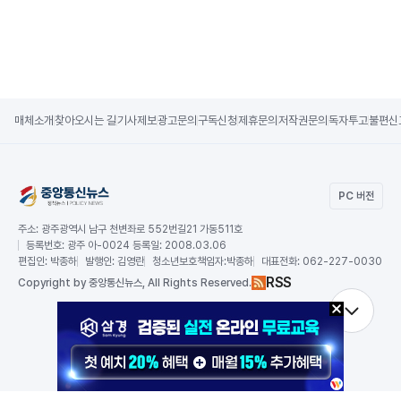
매체소개
찾아오시는 길
기사제보
광고문의
구독신청
제휴문의
저작권문의
독자투고
불편신
PC 버전
주소:
광주광역시 남구 천변좌로 552번길21 가동511호
등록번호:
광주 아-0024 등록일: 2008.03.06
편집인:
박종하
발행인:
김영란
청소년보호책임자:
박종하
대표전화:
062-227-0030
RSS
Copy
right by 중앙통신뉴스,
All Rights Reserved.