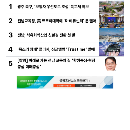
1
광주 북구, '보행자 우선도로 조성' 특교세 확보
2
전남교육청, 美 트로이대학에 ‘K-에듀센터’ 문 열어
3
전남, 석유화학산업 친환경 전환 첫 발
4
'목소리 깡패' 플리지, 싱글앨범 'Trust me' 발매
[칼럼] 미래로 가는 전남 교육의 길 "학생중심·현장
5
중심·미래중심"