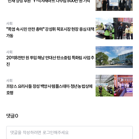
"인재 양성 후원" Y-식자재마트 나주점 500만 원 기탁
사회
"폭염 속 시민 안전 총력" 강성휘 목포시장 현장 중심 대책
가동
사회
20억8천만 원 투입 해남 만대산 탄소중립 특화림 사업 추
진
사회
프랑스 요리사들 장성 백양사 템플스테이·청년농 밥상에
호평
댓글
0
댓글을 작성하려면 로그인해주세요