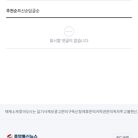
추천순
최신순
답글순
표시할 댓글이 없습니다
매체소개
찾아오시는 길
기사제보
광고문의
구독신청
제휴문의
저작권문의
독자투고
불편신
PC 버전