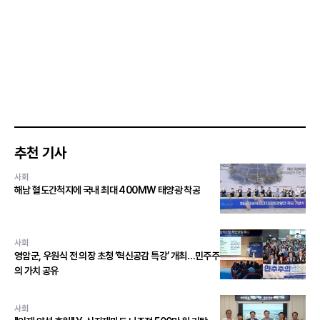
추천 기사
사회
해남 혈도간척지에 국내 최대 400MW 태양광 착공
사회
영암군, 우원식 전 의장 초청 ‘혁신공감 특강’ 개최…민주주
의 가치 공유
사회