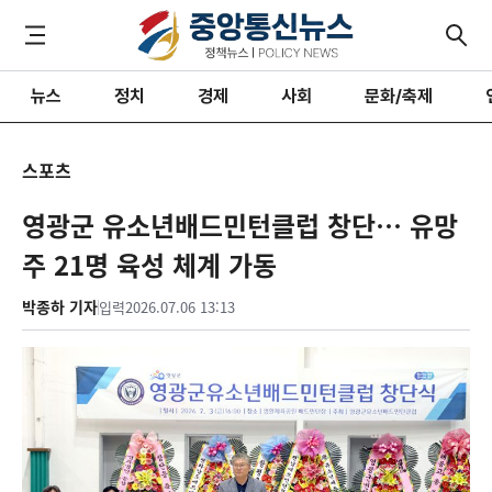
뉴스
정치
경제
사회
문화/축제
스포츠
영광군 유소년배드민턴클럽 창단… 유망
주 21명 육성 체계 가동
박종하 기자
입력
2026.07.06 13:13