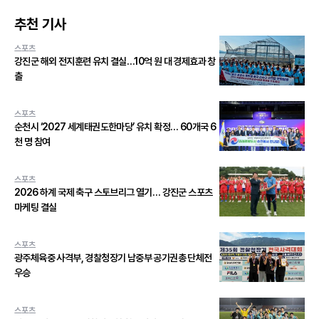
추천 기사
스포츠
강진군 해외 전지훈련 유치 결실…10억 원 대 경제효과 창
출
스포츠
순천시 ‘2027 세계태권도한마당’ 유치 확정… 60개국 6
천 명 참여
스포츠
2026 하계 국제 축구 스토브리그 열기… 강진군 스포츠
마케팅 결실
스포츠
광주체육중 사격부, 경찰청장기 남중부 공기권총 단체전
우승
스포츠