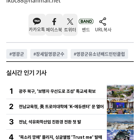
ikbc88@hanmail.net
카카오톡
페이스북
트위터
밴드
URL복사
#
영광군
#
장세일영광군수
#
영광군유소년배드민턴클럽
실시간 인기 기사
1
광주 북구, '보행자 우선도로 조성' 특교세 확보
2
전남교육청, 美 트로이대학에 ‘K-에듀센터’ 문 열어
3
전남, 석유화학산업 친환경 전환 첫 발
4
'목소리 깡패' 플리지, 싱글앨범 'Trust me' 발매