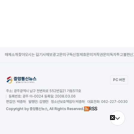
매체소개
찾아오시는 길
기사제보
광고문의
구독신청
제휴문의
저작권문의
독자투고
불편신
PC 버전
주소:
광주광역시 남구 천변좌로 552번길21 가동511호
등록번호:
광주 아-0024 등록일: 2008.03.06
편집인:
박종하
발행인:
김영란
청소년보호책임자:
박종하
대표전화:
062-227-0030
RSS
Copy
right by 중앙통신뉴스,
All Rights Reserved.