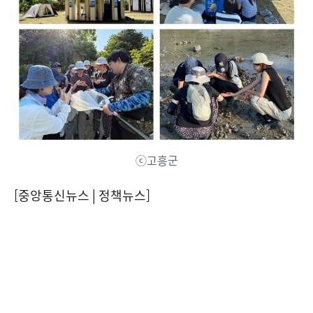
ⓒ고흥군
[중앙통신뉴스│정책뉴스]