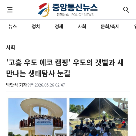
뉴스
정치
경제
사회
문화/축제
사회
'고흥 우도 에코 캠핑' 우도의 갯벌과 새
만나는 생태탐사 눈길
박만석 기자
입력
2026.05.26 02:47