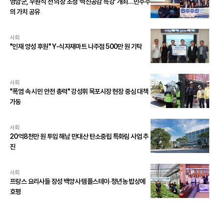
영암군, 우원식 전 의장 초청 ‘혁신공감 특강’ 개최…민주주
의 가치 공유
사회
"인재 양성 후원" Y-식자재마트 나주점 500만 원 기탁
사회
"폭염 속 시민 안전 총력" 강성휘 목포시장 현장 중심 대책
가동
사회
20억8천만 원 투입 해남 만대산 탄소중립 특화림 사업 추
진
사회
프랑스 요리사들 장성 백양사 템플스테이·청년농 밥상에
호평