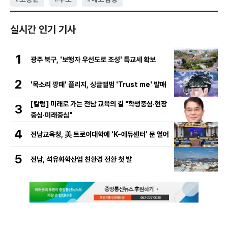
실시간 인기 기사
1
광주 북구, '보행자 우선도로 조성' 특교세 확보
2
'목소리 깡패' 플리지, 싱글앨범 'Trust me' 발매
[칼럼] 미래로 가는 전남 교육의 길 "학생중심·현장
3
중심·미래중심"
4
전남교육청, 美 트로이대학에 ‘K-에듀센터’ 문 열어
5
전남, 석유화학산업 친환경 전환 첫 발