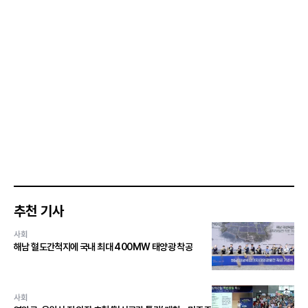
추천 기사
사회
해남 혈도간척지에 국내 최대 400MW 태양광 착공
사회