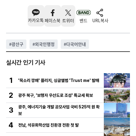
카카오톡
페이스북
트위터
밴드
URL복사
#
광산구
#
외국인행정
#
다국어안내
실시간 인기 기사
1
'목소리 깡패' 플리지, 싱글앨범 'Trust me' 발매
2
광주 북구, '보행자 우선도로 조성' 특교세 확보
광주, 에너지기술 개발 공모사업 국비 525억 원 확
3
보
4
전남, 석유화학산업 친환경 전환 첫 발