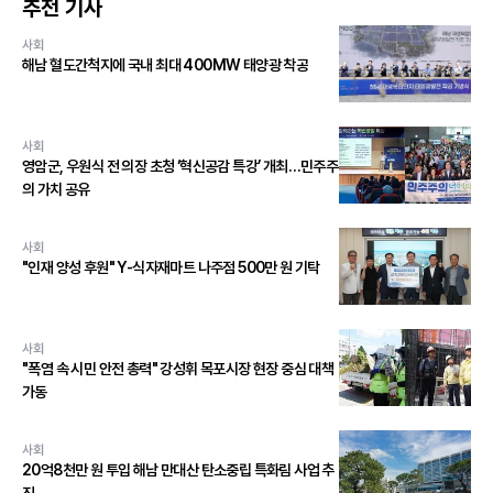
추천 기사
사회
해남 혈도간척지에 국내 최대 400MW 태양광 착공
사회
영암군, 우원식 전 의장 초청 ‘혁신공감 특강’ 개최…민주주
의 가치 공유
사회
"인재 양성 후원" Y-식자재마트 나주점 500만 원 기탁
사회
"폭염 속 시민 안전 총력" 강성휘 목포시장 현장 중심 대책
가동
사회
20억8천만 원 투입 해남 만대산 탄소중립 특화림 사업 추