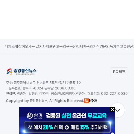
매체소개
찾아오시는 길
기사제보
광고문의
구독신청
제휴문의
저작권문의
독자투고
불편신
PC 버전
주소:
광주광역시 남구 천변좌로 552번길21 가동511호
등록번호:
광주 아-0024 등록일: 2008.03.06
편집인:
박종하
발행인:
김영란
청소년보호책임자:
박종하
대표전화:
062-227-0030
RSS
Copy
right by 중앙통신뉴스,
All Rights Reserved.