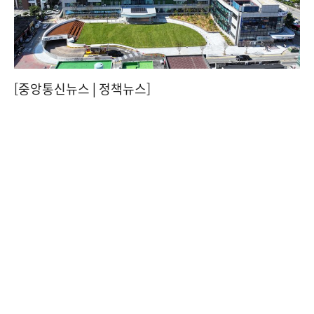
[중앙통신뉴스│정책뉴스]