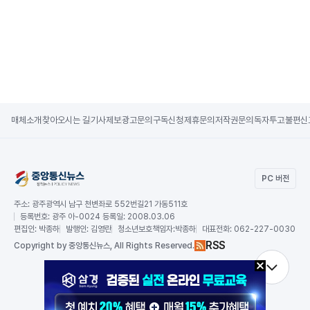
매체소개
찾아오시는 길
기사제보
광고문의
구독신청
제휴문의
저작권문의
독자투고
불편신
PC 버전
주소:
광주광역시 남구 천변좌로 552번길21 가동511호
등록번호:
광주 아-0024 등록일: 2008.03.06
편집인:
박종하
발행인:
김영란
청소년보호책임자:
박종하
대표전화:
062-227-0030
RSS
Copy
right by 중앙통신뉴스,
All Rights Reserved.