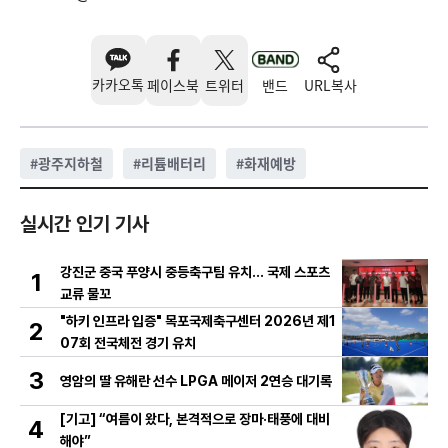
카카오톡
페이스북
트위터
밴드
URL복사
#
광주지하철
#
리튬배터리
#
화재예방
실시간 인기 기사
강진군 중국 푸양시 중등축구팀 유치… 국제 스포츠
1
교류 물꼬
"하키 인프라 입증" 목포국제축구센터 2026년 제1
2
07회 전국체전 경기 유치
3
영암의 딸 유해란 선수 LPGA 메이저 2연승 대기록
[기고] “여름이 왔다, 본격적으로 장마·태풍에 대비
4
해야”