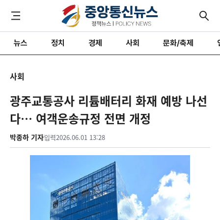
뉴스
정치
경제
사회
문화/축제
사회
광주교통공사 리튬배터리 화재 예방 나선
다… 여객운송규정 전면 개정
박종하 기자
입력
2026.06.01 13:28