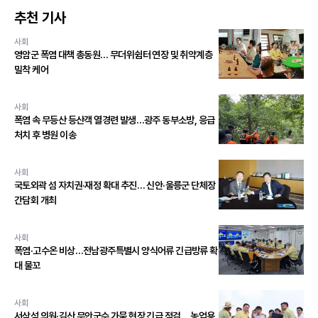
추천 기사
사회
영암군 폭염 대책 총동원… 무더위쉼터 연장 및 취약계층
밀착 케어
사회
폭염 속 무등산 등산객 열경련 발생…광주 동부소방, 응급
처치 후 병원 이송
사회
국토외곽 섬 자치권·재정 확대 추진… 신안·울릉군 단체장
간담회 개최
사회
폭염·고수온 비상…전남광주특별시 양식어류 긴급방류 확
대 물꼬
사회
서삼석 의원·김산 무안군수 가뭄 현장 긴급 점검… 농업용