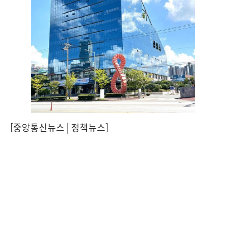
[중앙통신뉴스│정책뉴스]