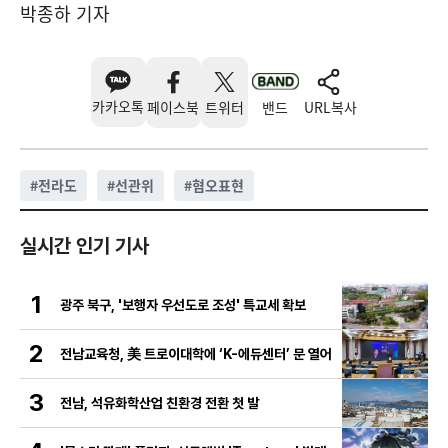
박종하 기자
카카오톡
페이스북
트위터
밴드
URL복사
#
전라도
#
선관위
#
혐오표현
실시간 인기 기사
1
광주 북구, '보행자 우선도로 조성' 특교세 확보
2
전남교육청, 美 트로이대학에 ‘K-에듀센터’ 문 열어
3
전남, 석유화학산업 친환경 전환 첫 발