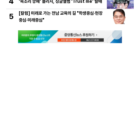
4
'목소리 깡패' 플리지, 싱글앨범 'Trust me' 발매
[칼럼] 미래로 가는 전남 교육의 길 "학생중심·현장
5
중심·미래중심"