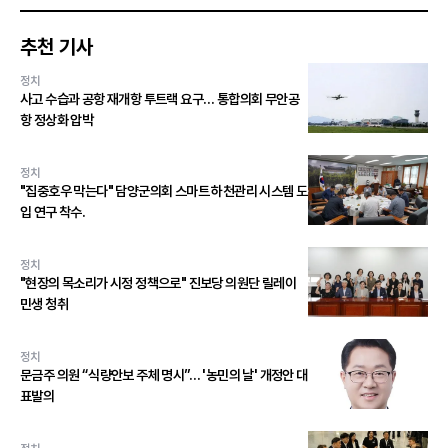
추천 기사
정치
사고 수습과 공항 재개항 투트랙 요구… 통합의회 무안공
항 정상화 압박
정치
"집중호우 막는다" 담양군의회 스마트 하천관리 시스템 도
입 연구 착수.
정치
"현장의 목소리가 시정 정책으로" 진보당 의원단 릴레이
민생 청취
정치
문금주 의원 “식량안보 주체 명시”… '농민의 날' 개정안 대
표발의