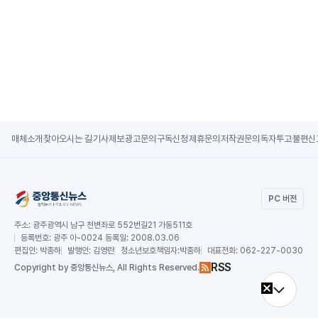
매체소개
찾아오시는 길
기사제보
광고문의
구독신청
제휴문의
저작권문의
독자투고
불편신
PC 버전
주소:
광주광역시 남구 천변좌로 552번길21 가동511호
등록번호:
광주 아-0024 등록일: 2008.03.06
편집인:
박종하
발행인:
김영란
청소년보호책임자:
박종하
대표전화:
062-227-0030
RSS
Copy
right by 중앙통신뉴스,
All Rights Reserved.