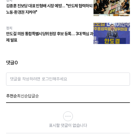
정치
김종훈 진보당 대표 민형배 시장 예방… "반도체 협력하되
노동·환경권 지켜야"
정치
안도걸 의원 통합특별시당위원장 후보 등록… 3대 핵심 과
제 발표
댓글
0
댓글을 작성하려면 로그인해주세요
추천순
최신순
답글순
표시할 댓글이 없습니다