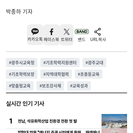
박종하 기자
카카오톡
페이스북
트위터
밴드
URL복사
#
광주시교육청
#
기초학력지원센터
#
광주교대
#
기초학력보장
#
지역대학협력
#
초중등교육
#
맞춤형교육
#
보조강사제
#
교육성과
실시간 인기 기사
1
전남, 석유화학산업 친환경 전환 첫 발
박형대 의원 "에너지 주권 시민에게 환원... 재생에너