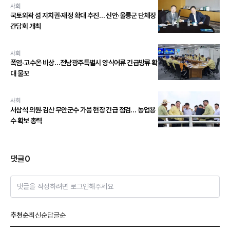
사회
국토외곽 섬 자치권·재정 확대 추진… 신안·울릉군 단체장
간담회 개최
사회
폭염·고수온 비상…전남광주특별시 양식어류 긴급방류 확
대 물꼬
사회
서삼석 의원·김산 무안군수 가뭄 현장 긴급 점검… 농업용
수 확보 총력
댓글
0
댓글을 작성하려면 로그인해주세요
추천순
최신순
답글순