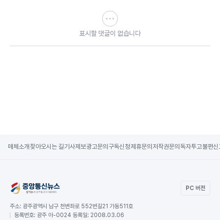
표시할 댓글이 없습니다
매체소개
찾아오시는 길
기사제보
광고문의
구독신청
제휴문의
저작권문의
독자투고
불편신
PC 버전
주소:
광주광역시 남구 천변좌로 552번길21 가동511호
등록번호:
광주 아-0024 등록일: 2008.03.06