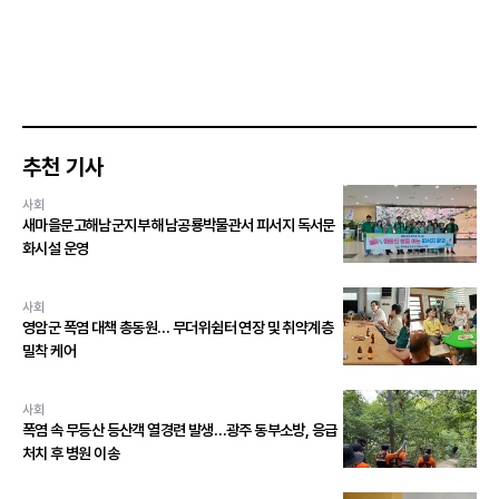
추천 기사
사회
새마을문고해남군지부 해남공룡박물관서 피서지 독서문
화시설 운영
사회
영암군 폭염 대책 총동원… 무더위쉼터 연장 및 취약계층
밀착 케어
사회
폭염 속 무등산 등산객 열경련 발생…광주 동부소방, 응급
처치 후 병원 이송