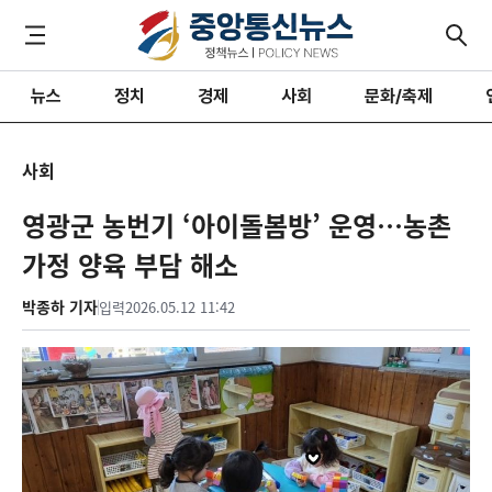
뉴스
정치
경제
사회
문화/축제
사회
영광군 농번기 ‘아이돌봄방’ 운영…농촌
가정 양육 부담 해소
박종하 기자
입력
2026.05.12 11:42