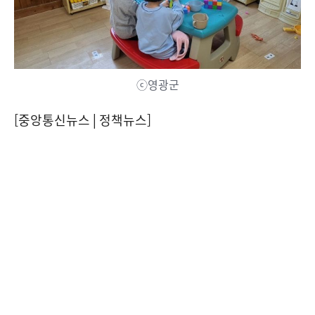
ⓒ영광군
[중앙통신뉴스│정책뉴스]