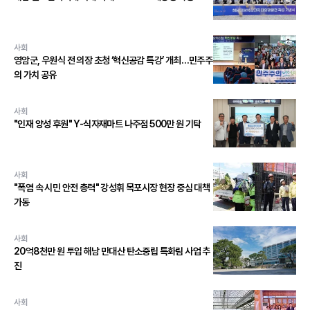
사회
영암군, 우원식 전 의장 초청 ‘혁신공감 특강’ 개최…민주주
의 가치 공유
사회
"인재 양성 후원" Y-식자재마트 나주점 500만 원 기탁
사회
"폭염 속 시민 안전 총력" 강성휘 목포시장 현장 중심 대책
가동
사회
20억8천만 원 투입 해남 만대산 탄소중립 특화림 사업 추
진
사회