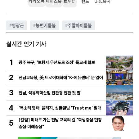
카카오톡
페이스북
트위터
밴드
URL복사
#
영광군
#
농번기돌봄
#
주말아이돌봄
실시간 인기 기사
1
광주 북구, '보행자 우선도로 조성' 특교세 확보
2
전남교육청, 美 트로이대학에 ‘K-에듀센터’ 문 열어
3
전남, 석유화학산업 친환경 전환 첫 발
4
'목소리 깡패' 플리지, 싱글앨범 'Trust me' 발매
[칼럼] 미래로 가는 전남 교육의 길 "학생중심·현장
5
중심·미래중심"