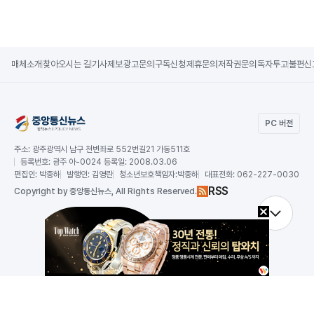
매체소개
찾아오시는 길
기사제보
광고문의
구독신청
제휴문의
저작권문의
독자투고
불편신
PC 버전
주소:
광주광역시 남구 천변좌로 552번길21 가동511호
등록번호:
광주 아-0024 등록일: 2008.03.06
편집인:
박종하
발행인:
김영란
청소년보호책임자:
박종하
대표전화:
062-227-0030
RSS
Copy
right by 중앙통신뉴스,
All Rights Reserved.