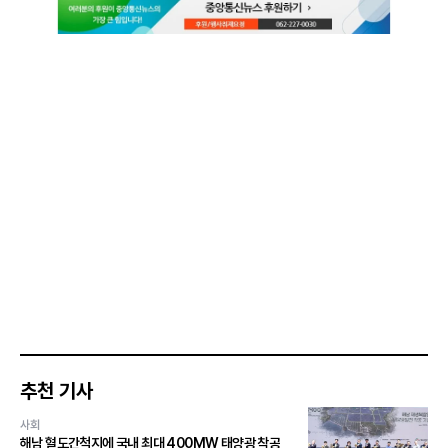
추천 기사
사회
해남 혈도간척지에 국내 최대 400MW 태양광 착공