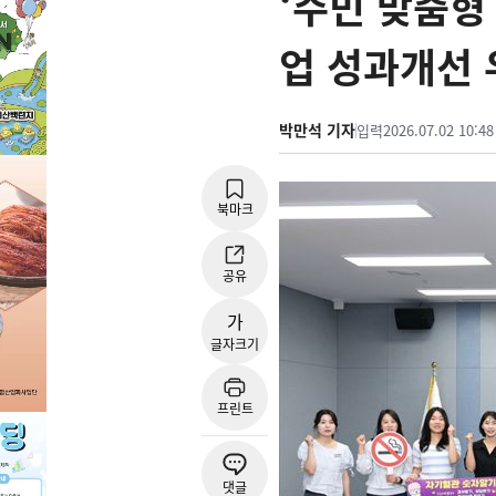
‘주민 맞춤형
업 성과개선 
박만석 기자
입력
2026.07.02 10:48
북마크
공유
가
글자크기
프린트
댓글