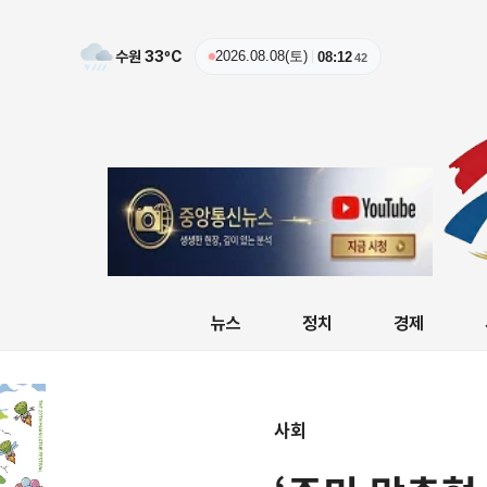
수원
33
ºC
2026.08.08(토)
08:12
43
뉴스
정치
경제
사회