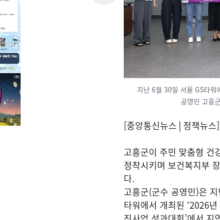
지난 6월 30일 서울 GS타
공영민 고흥군
[중앙통신뉴스│정책뉴스]
고흥군이 주민 맞춤형 건
정착시키며 보건복지부 장
다.
고흥군(군수 공영민)은 지난
타워에서 개최된 ‘2026
진사업 성과대회’에서 지