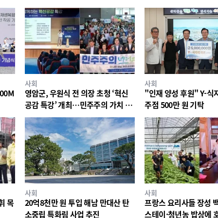
사회
사회
00M
영암군, 우원식 전 의장 초청 ‘혁신
"인재 양성 후원" Y-
공감 특강’ 개최…민주주의 가치 공
주점 500만 원 기탁
유
사회
사회
휘 목
20억8천만 원 투입 해남 만대산 탄
프랑스 요리사들 장성 
소중립 특화림 사업 추진
스테이·청년농 밥상에 