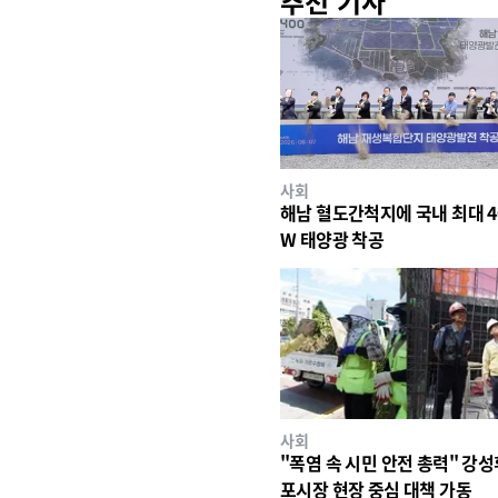
추천 기사
사회
해남 혈도간척지에 국내 최대 4
W 태양광 착공
사회
"폭염 속 시민 안전 총력" 강성
포시장 현장 중심 대책 가동