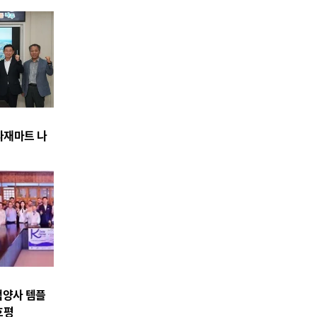
식자재마트 나
백양사 템플
호평