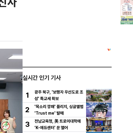
증진사
실시간 인기 기사
광주 북구, '보행자 우선도로 조
1
성' 특교세 확보
'목소리 깡패' 플리지, 싱글앨범
2
'Trust me' 발매
전남교육청, 美 트로이대학에
3
‘K-에듀센터’ 문 열어