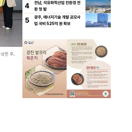
전남, 석유화학산업 친환경 전
4
환 첫 발
광주, 에너지기술 개발 공모사
5
업 국비 525억 원 확보
상한 후,