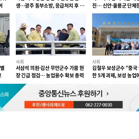
어
생…광주 동부소방, 응급처치 후 병
진… 신안·울릉군 단체
원 이송
최
사회
사회
특별
서삼석 의원·김산 무안군수 가뭄 현
김철우 보성군수 “중국
꼬
장 긴급 점검… 농업용수 확보 총력
한 5개 과제, 보성 농업