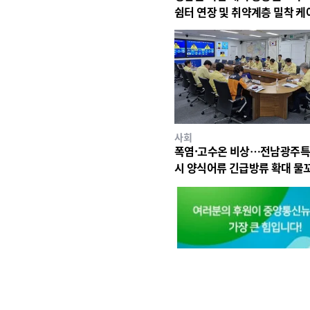
쉼터 연장 및 취약계층 밀착 케
사회
폭염·고수온 비상…전남광주
시 양식어류 긴급방류 확대 물