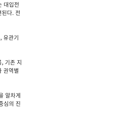
는 대입전
된다. 전
, 유관기
, 기존 지
와 권역별
을 알차게
중심의 진