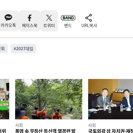
카카오톡
페이스북
트위터
밴드
URL복사
람회
#
2027대입
사회
사회
더위
폭염 속 무등산 등산객 열경련 발
국토외곽 섬 자치권·재정