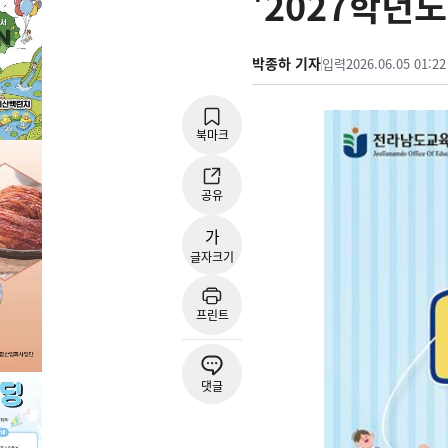
'2027학년
박종하 기자
입력
2026.06.05 01:22
북마크
공유
가
글자크기
프린트
댓글