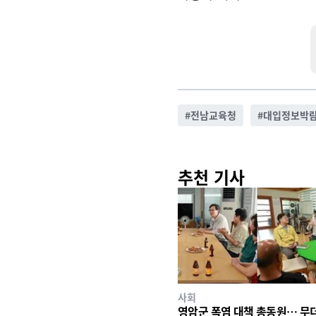
#
전남교육청
#
대입정보박
추천 기사
사회
영암군 폭염 대책 총동원… 무