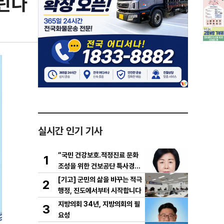
열린다
실시간 인기 기사
“국민 건강보호․적정진료 문화
1
조성을 위한 건보공단 특사경제
도 도입해야”
[기고] 군민의 삶을 바꾸는 적극
2
행정, 진도에서부터 시작합니다
지방의회 34년, 지방의회의 필
3
요성