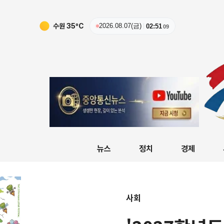
수원
35
ºC
2026.08.07(금)
02:51
11
뉴스
정치
경제
사회