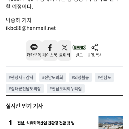
할 예정이다.
박종하 기자
ikbc88@hanmail.net
카카오톡
페이스북
트위터
밴드
URL복사
#
핸정사무감사
#
전남도의회
#
의정활동
#
전남도
#
김태균전남도의장
#
전남도의회누리집
실시간 인기 기사
1
전남, 석유화학산업 친환경 전환 첫 발