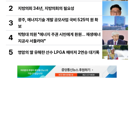
2
지방의회 34년, 지방의회의 필요성
광주, 에너지기술 개발 공모사업 국비 525억 원 확
3
보
박형대 의원 "에너지 주권 시민에게 환원... 재생에너
4
지공사 서둘러야"
5
영암의 딸 유해란 선수 LPGA 메이저 2연승 대기록