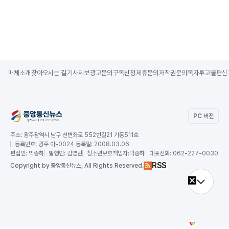
매체소개
찾아오시는 길
기사제보
광고문의
구독신청
제휴문의
저작권문의
독자투고
불편신
PC 버전
주소:
광주광역시 남구 천변좌로 552번길21 가동511호
등록번호:
광주 아-0024 등록일: 2008.03.06
편집인:
박종하
발행인:
김영란
청소년보호책임자:
박종하
대표전화:
062-227-0030
RSS
Copy
right by 중앙통신뉴스,
All Rights Reserved.