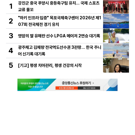
강진군 중국 푸양시 중등축구팀 유치… 국제 스포츠
1
교류 물꼬
"하키 인프라 입증" 목포국제축구센터 2026년 제1
2
07회 전국체전 경기 유치
3
영암의 딸 유해란 선수 LPGA 메이저 2연승 대기록
광주체고 김체량 전국역도선수권 3관왕… 한국 주니
4
어 신기록 대기록
5
[기고] 평생 치아관리, 평생 건강의 시작