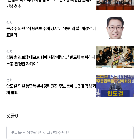
민생 청취
정치
문금주 의원 “식량안보 주체 명시”… '농민의 날' 개정안 대
표발의
정치
김종훈 진보당 대표 민형배 시장 예방… "반도체 협력하되
노동·환경권 지켜야"
정치
안도걸 의원 통합특별시당위원장 후보 등록… 3대 핵심 과
제 발표
댓글
0
댓글을 작성하려면 로그인해주세요