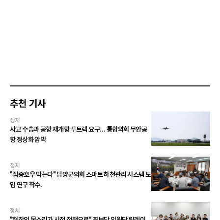
추천 기사
정치
사고 수습과 공항 재개항 투트랙 요구… 통합의회 무안공
항 정상화 압박
정치
"집중호우 막는다" 담양군의회 스마트 하천관리 시스템 도
입 연구 착수.
정치
"현장의 목소리가 시정 정책으로" 진보당 의원단 릴레이