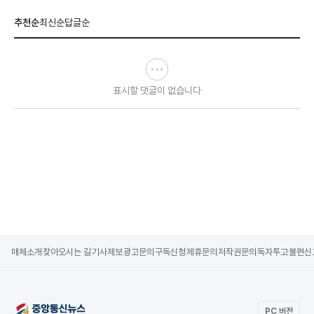
추천순
최신순
답글순
표시할 댓글이 없습니다
매체소개
찾아오시는 길
기사제보
광고문의
구독신청
제휴문의
저작권문의
독자투고
불편신
PC 버전