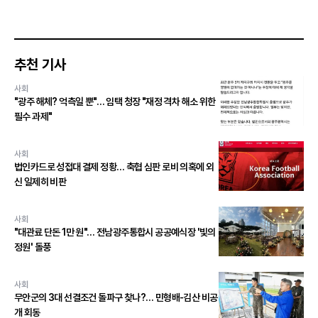
추천 기사
사회
"광주 해체? 억측일 뿐"… 임택 청장 "재정 격차 해소 위한
필수 과제"
사회
법인카드로 성접대 결제 정황… 축협 심판 로비 의혹에 외
신 일제히 비판
사회
"대관료 단돈 1만 원"… 전남광주통합시 공공예식장 '빛의
정원' 돌풍
사회
무안군의 3대 선결조건 돌파구 찾나?… 민형배-김산 비공
개 회동