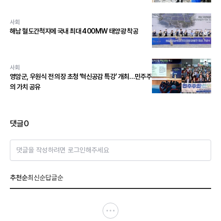
사회
해남 혈도간척지에 국내 최대 400MW 태양광 착공
사회
영암군, 우원식 전 의장 초청 ‘혁신공감 특강’ 개최…민주주
의 가치 공유
댓글
0
댓글을 작성하려면 로그인해주세요
추천순
최신순
답글순