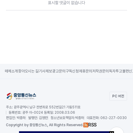
표시할 댓글이 없습니다
매체소개
찾아오시는 길
기사제보
광고문의
구독신청
제휴문의
저작권문의
독자투고
불편신
PC 버전
주소:
광주광역시 남구 천변좌로 552번길21 가동511호
등록번호:
광주 아-0024 등록일: 2008.03.06
편집인:
박종하
발행인:
김영란
청소년보호책임자:
박종하
대표전화:
062-227-0030
RSS
Copy
right by 중앙통신뉴스,
All Rights Reserved.