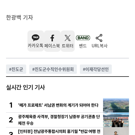
한광백 기자
카카오톡
페이스북
트위터
밴드
URL복사
#
진도군
#
진도군수직인수위원회
#
이재각당선인
실시간 인기 기사
1
‘메가 프로제트’ 서남권 변화의 계기가 되어야 한다
광주체육중 사격부, 경찰청장기 남중부 공기권총 단
2
체전 우승
[인터뷰] 전남광주통합시의회 홍기월 "반값 여행 전
3