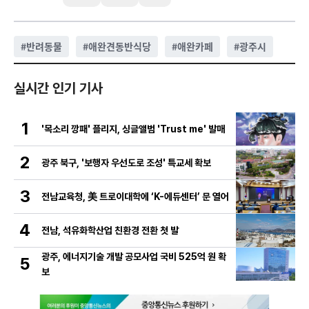
#
반려동물
#
애완견동반식당
#
애완카페
#
광주시
실시간 인기 기사
1
'목소리 깡패' 플리지, 싱글앨범 'Trust me' 발매
2
광주 북구, '보행자 우선도로 조성' 특교세 확보
3
전남교육청, 美 트로이대학에 ‘K-에듀센터’ 문 열어
4
전남, 석유화학산업 친환경 전환 첫 발
광주, 에너지기술 개발 공모사업 국비 525억 원 확
5
보