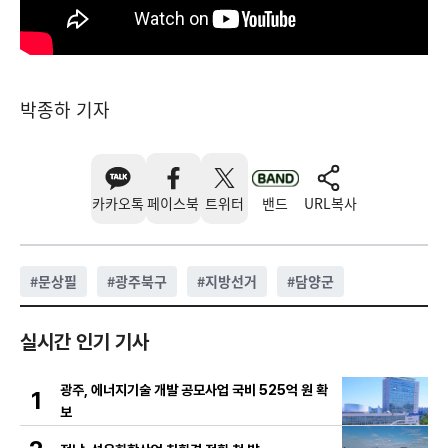
박종하 기자
카카오톡
페이스북
트위터
밴드
URL복사
#
문상필
#
광주북구
#
지방선거
#
담양군
실시간 인기 기사
광주, 에너지기술 개발 공모사업 국비 525억 원 확
1
보