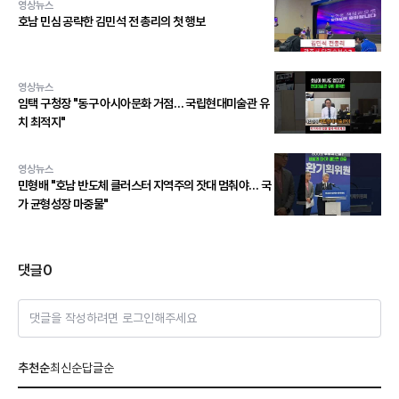
영상뉴스
호남 민심 공략한 김민석 전 총리의 첫 행보
영상뉴스
임택 구청장 "동구 아시아문화 거점… 국립현대미술관 유
치 최적지"
영상뉴스
민형배 "호남 반도체 클러스터 지역주의 잣대 멈춰야… 국
가 균형성장 마중물"
댓글
0
댓글을 작성하려면 로그인해주세요
추천순
최신순
답글순