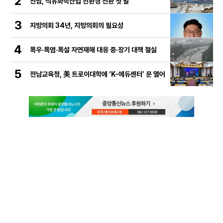
2
전남, 석유화학산업 친환경 전환 첫 발
3
지방의회 34년, 지방의회의 필요성
4
폭우·폭염·폭설 자연재해 대응 중·장기 대책 절실
5
전남교육청, 美 트로이대학에 ‘K-에듀센터’ 문 열어