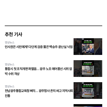
추천 기사
영상뉴스
인사권은 시민에게! 다단계 검증 뚫은 백승주·윤난실 낙점
영상뉴스
통합시 첫 조직개편 파열음… 광주 노조 에어풍선 시위 압
박 수위 격상
영상뉴스
전남광주통합교육청 삐걱… 광주청사 존치 싸고 지역사회
진통