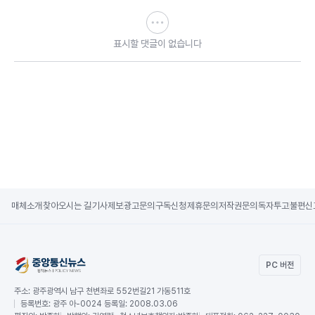
표시할 댓글이 없습니다
매체소개
찾아오시는 길
기사제보
광고문의
구독신청
제휴문의
저작권문의
독자투고
불편신
PC 버전
주소:
광주광역시 남구 천변좌로 552번길21 가동511호
등록번호:
광주 아-0024 등록일: 2008.03.06