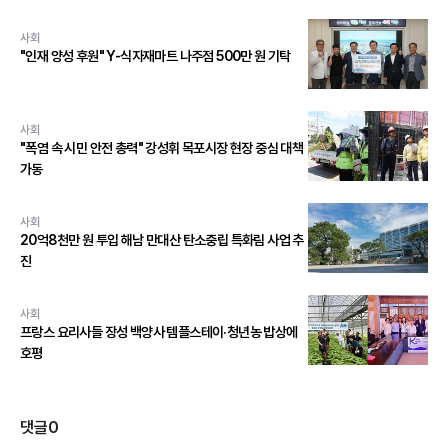
사회
"인재 양성 후원" Y-식자재마트 나주점 500만 원 기탁
사회
"폭염 속 시민 안전 총력" 강성휘 목포시장 현장 중심 대책
가동
사회
20억8천만 원 투입 해남 만대산 탄소중립 특화림 사업 추
진
사회
프랑스 요리사들 장성 백양사 템플스테이·청년농 밥상에
호평
댓글
0