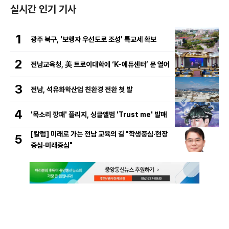
실시간 인기 기사
1
광주 북구, '보행자 우선도로 조성' 특교세 확보
2
전남교육청, 美 트로이대학에 ‘K-에듀센터’ 문 열어
3
전남, 석유화학산업 친환경 전환 첫 발
4
'목소리 깡패' 플리지, 싱글앨범 'Trust me' 발매
[칼럼] 미래로 가는 전남 교육의 길 "학생중심·현장
5
중심·미래중심"