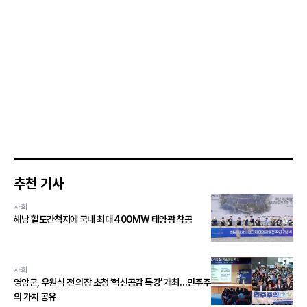
추천 기사
사회
해남 혈도간척지에 국내 최대 400MW 태양광 착공
사회
영암군, 우원식 전 의장 초청 ‘혁신공감 특강’ 개최…민주주
의 가치 공유