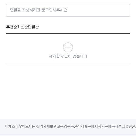
댓글을 작성하려면 로그인해주세요
추천순
최신순
답글순
표시할 댓글이 없습니다
매체소개
찾아오시는 길
기사제보
광고문의
구독신청
제휴문의
저작권문의
독자투고
불편신