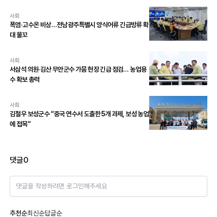
사회
폭염·고수온 비상…전남광주특별시 양식어류 긴급방류 확
대 물꼬
사회
서삼석 의원·김산 무안군수 가뭄 현장 긴급 점검… 농업용
수 확보 총력
사회
김철우 보성군수 “중국 연수서 도출한 5개 과제, 보성 농업
에 접목”
댓글
0
댓글을 작성하려면 로그인해주세요
추천순
최신순
답글순