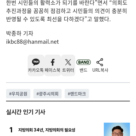
한번 시민들의 활력소가 되기를 바란다”면서 “의회도
추진과정을 꼼꼼히 점검하고 시민들의 의견이 충분히
반영될 수 있도록 최선을 다하겠다”고 말했다.
박종하 기자
ikbc88@hanmail.net
카카오톡
페이스북
트위터
밴드
URL복사
#
우치공원
#
광주시의회
#
랜드마크
실시간 인기 기사
1
지방의회 34년, 지방의회의 필요성