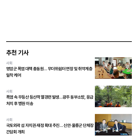
추천 기사
사회
영암군 폭염 대책 총동원… 무더위쉼터 연장 및 취약계층
밀착 케어
사회
폭염 속 무등산 등산객 열경련 발생…광주 동부소방, 응급
처치 후 병원 이송
사회
국토외곽 섬 자치권·재정 확대 추진… 신안·울릉군 단체장
간담회 개최