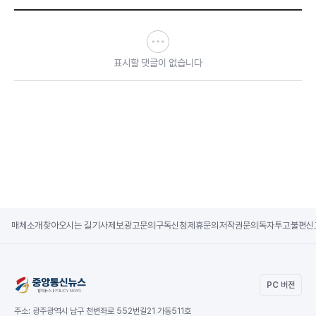
표시할 댓글이 없습니다
매체소개
찾아오시는 길
기사제보
광고문의
구독신청
제휴문의
저작권문의
독자투고
불편신
PC 버전
주소:
광주광역시 남구 천변좌로 552번길21 가동511호