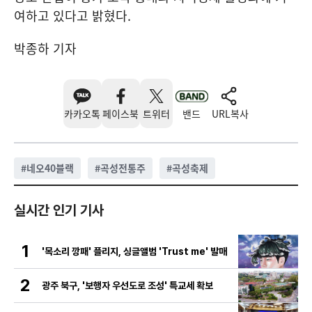
여하고 있다고 밝혔다.
박종하 기자
카카오톡
페이스북
트위터
밴드
URL복사
#
네오40블랙
#
곡성전통주
#
곡성축제
실시간 인기 기사
1
'목소리 깡패' 플리지, 싱글앨범 'Trust me' 발매
2
광주 북구, '보행자 우선도로 조성' 특교세 확보