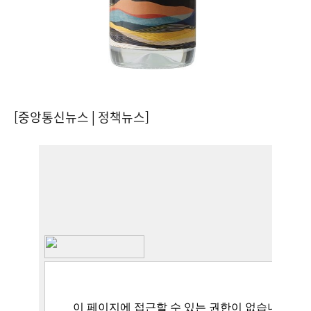
[중앙통신뉴스│정책뉴스]