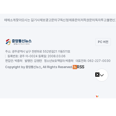
매체소개
찾아오시는 길
기사제보
광고문의
구독신청
제휴문의
저작권문의
독자투고
불편신
PC 버전
주소:
광주광역시 남구 천변좌로 552번길21 가동511호
등록번호:
광주 아-0024 등록일: 2008.03.06
편집인:
박종하
발행인:
김영란
청소년보호책임자:
박종하
대표전화:
062-227-0030
RSS
Copy
right by 중앙통신뉴스,
All Rights Reserved.