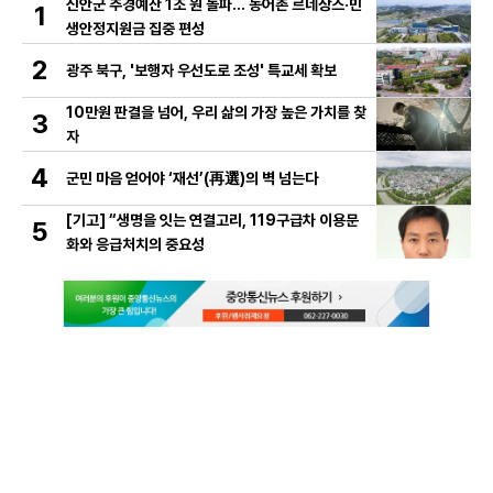
신안군 추경예산 1조 원 돌파… 농어촌 르네상스·민
1
생안정지원금 집중 편성
2
광주 북구, '보행자 우선도로 조성' 특교세 확보
10만원 판결을 넘어, 우리 삶의 가장 높은 가치를 찾
3
자
4
군민 마음 얻어야 ‘재선’(再選)의 벽 넘는다
[기고] “생명을 잇는 연결고리, 119구급차 이용문
5
화와 응급처치의 중요성