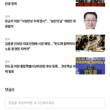
민생 청취
정치
문금주 의원 “식량안보 주체 명시”… '농민의 날' 개정안 대
표발의
정치
김종훈 진보당 대표 민형배 시장 예방… "반도체 협력하되
노동·환경권 지켜야"
정치
안도걸 의원 통합특별시당위원장 후보 등록… 3대 핵심 과
제 발표
댓글
0
댓글을 작성하려면 로그인해주세요