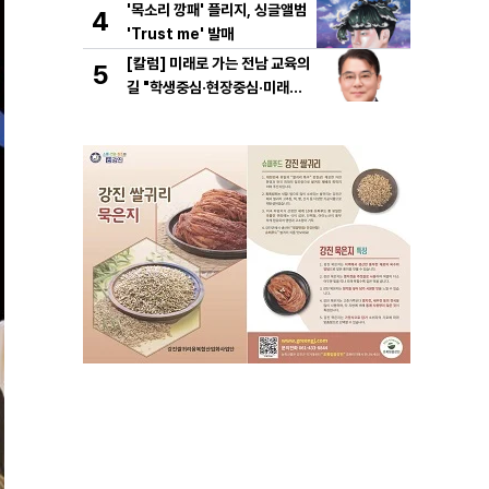
'목소리 깡패' 플리지, 싱글앨범
4
'Trust me' 발매
[칼럼] 미래로 가는 전남 교육의
5
길 "학생중심·현장중심·미래중
심"