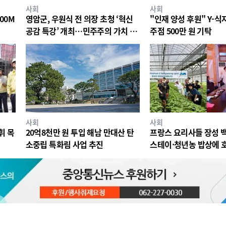
사회
사회
00M
영암군, 우원식 전 의장 초청 ‘혁신
"인재 양성 후원" Y-
공감 특강’ 개최…민주주의 가치 공
주점 500만 원 기탁
유
사회
사회
휘 목
20억8천만 원 투입 해남 만대산 탄
프랑스 요리사들 장성 
소중립 특화림 사업 추진
스테이·청년농 밥상에 