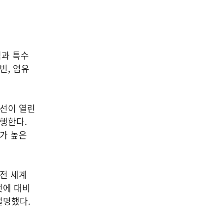
식과 특수
빈, 염유
본선이 열린
진행한다.
도가 높은
 전 세계
것에 대비
설명했다.