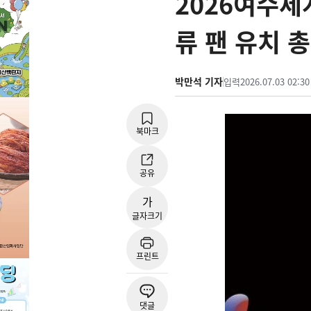
2026여수세
류 팬 유치 
박만석 기자
입력
2026.07.03 02:30
북마크
공유
가
글자크기
프린트
댓글