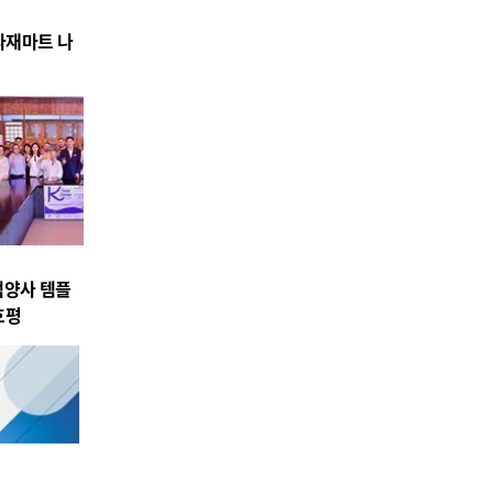
식자재마트 나
백양사 템플
호평