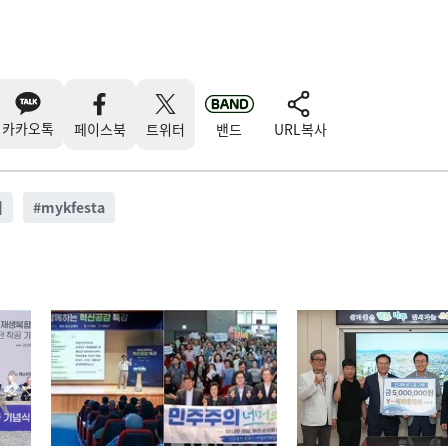
카카오톡
페이스북
트위터
밴드
URL복사
회
#
mykfesta