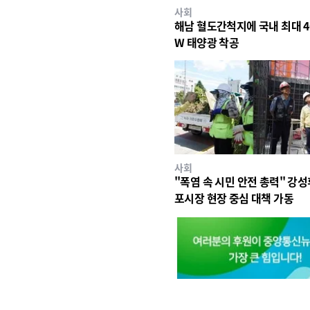
사회
해남 혈도간척지에 국내 최대 4
W 태양광 착공
사회
"폭염 속 시민 안전 총력" 강성
포시장 현장 중심 대책 가동