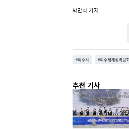
박만석 기자
#
여수시
#
여수세계섬박람
추천 기사