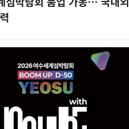
계섬박람회 붐업 가동… 국내외
총력