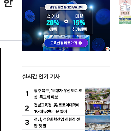
 한
실시간 인기 기사
광주 북구, '보행자 우선도로 조
1
성' 특교세 확보
전남교육청, 美 트로이대학에
2
‘K-에듀센터’ 문 열어
전남, 석유화학산업 친환경 전
3
환 첫 발