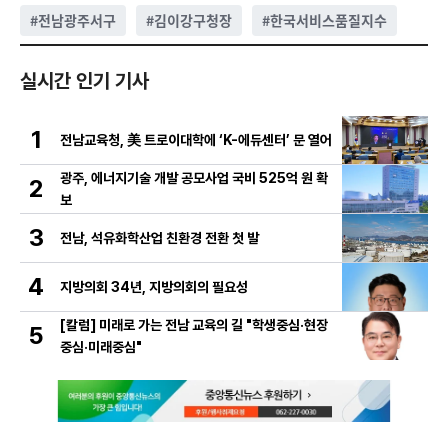
#
전남광주서구
#
김이강구청장
#
한국서비스품질지수
실시간 인기 기사
1
전남교육청, 美 트로이대학에 ‘K-에듀센터’ 문 열어
광주, 에너지기술 개발 공모사업 국비 525억 원 확
2
보
3
전남, 석유화학산업 친환경 전환 첫 발
4
지방의회 34년, 지방의회의 필요성
[칼럼] 미래로 가는 전남 교육의 길 "학생중심·현장
5
중심·미래중심"