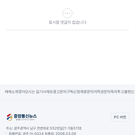
표시할 댓글이 없습니다
매체소개
찾아오시는 길
기사제보
광고문의
구독신청
제휴문의
저작권문의
독자투고
불편신
PC 버전
주소:
광주광역시 남구 천변좌로 552번길21 가동511호
등록번호:
광주 아-0024 등록일: 2008.03.06