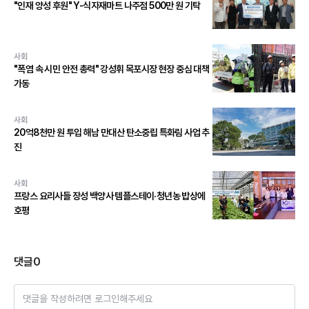
"인재 양성 후원" Y-식자재마트 나주점 500만 원 기탁
사회
"폭염 속 시민 안전 총력" 강성휘 목포시장 현장 중심 대책
가동
사회
20억8천만 원 투입 해남 만대산 탄소중립 특화림 사업 추
진
사회
프랑스 요리사들 장성 백양사 템플스테이·청년농 밥상에
호평
댓글
0
댓글을 작성하려면 로그인해주세요