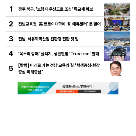
1
광주 북구, '보행자 우선도로 조성' 특교세 확보
2
전남교육청, 美 트로이대학에 ‘K-에듀센터’ 문 열어
3
전남, 석유화학산업 친환경 전환 첫 발
4
'목소리 깡패' 플리지, 싱글앨범 'Trust me' 발매
[칼럼] 미래로 가는 전남 교육의 길 "학생중심·현장
5
중심·미래중심"