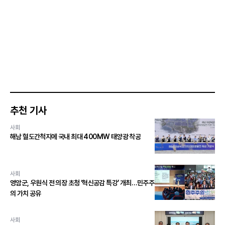
추천 기사
사회
해남 혈도간척지에 국내 최대 400MW 태양광 착공
사회
영암군, 우원식 전 의장 초청 ‘혁신공감 특강’ 개최…민주주
의 가치 공유
사회