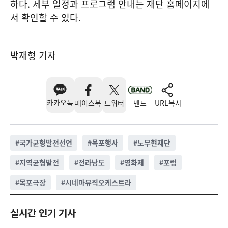
하다. 세부 일정과 프로그램 안내는 재단 홈페이지에
서 확인할 수 있다.
박재형 기자
카카오톡
페이스북
트위터
밴드
URL복사
#
국가균형발전선언
#
목포행사
#
노무현재단
#
지역균형발전
#
전라남도
#
영화제
#
포럼
#
목포극장
#
시네마뮤직오케스트라
실시간 인기 기사