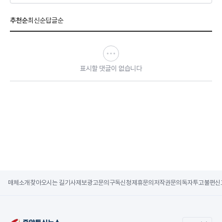
추천순
최신순
답글순
표시할 댓글이 없습니다
매체소개
찾아오시는 길
기사제보
광고문의
구독신청
제휴문의
저작권문의
독자투고
불편신