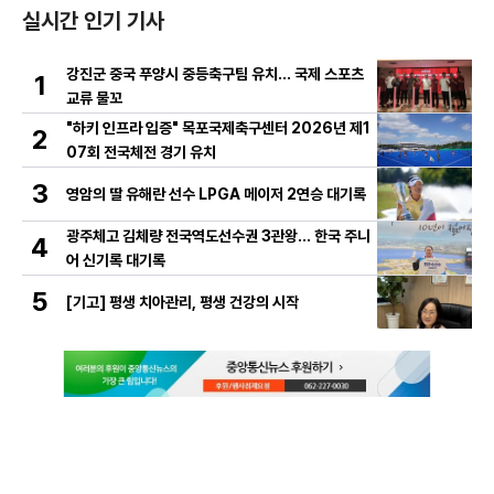
실시간 인기 기사
강진군 중국 푸양시 중등축구팀 유치… 국제 스포츠
1
교류 물꼬
"하키 인프라 입증" 목포국제축구센터 2026년 제1
2
07회 전국체전 경기 유치
3
영암의 딸 유해란 선수 LPGA 메이저 2연승 대기록
광주체고 김체량 전국역도선수권 3관왕… 한국 주니
4
어 신기록 대기록
5
[기고] 평생 치아관리, 평생 건강의 시작