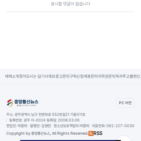
표시할 댓글이 없습니다
매체소개
찾아오시는 길
기사제보
광고문의
구독신청
제휴문의
저작권문의
독자투고
불편신
PC 버전
주소:
광주광역시 남구 천변좌로 552번길21 가동511호
등록번호:
광주 아-0024 등록일: 2008.03.06
편집인:
박종하
발행인:
김영란
청소년보호책임자:
박종하
대표전화:
062-227-0030
RSS
Copy
right by 중앙통신뉴스,
All Rights Reserved.