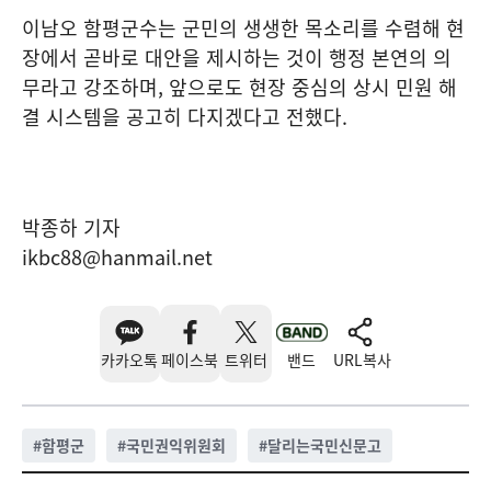
이남오 함평군수는 군민의 생생한 목소리를 수렴해 현
장에서 곧바로 대안을 제시하는 것이 행정 본연의 의
무라고 강조하며, 앞으로도 현장 중심의 상시 민원 해
결 시스템을 공고히 다지겠다고 전했다.
박종하 기자
ikbc88@hanmail.net
카카오톡
페이스북
트위터
밴드
URL복사
#
함평군
#
국민권익위원회
#
달리는국민신문고