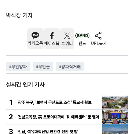
박석장 기자
카카오톡
페이스북
트위터
밴드
URL복사
#
무안양파
#
무안군
#
양파직거래
실시간 인기 기사
1
광주 북구, '보행자 우선도로 조성' 특교세 확보
2
전남교육청, 美 트로이대학에 ‘K-에듀센터’ 문 열어
3
전남, 석유화학산업 친환경 전환 첫 발