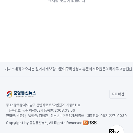
표시할 댓글이 없습니다
매체소개
찾아오시는 길
기사제보
광고문의
구독신청
제휴문의
저작권문의
독자투고
불편신
PC 버전
주소:
광주광역시 남구 천변좌로 552번길21 가동511호
등록번호:
광주 아-0024 등록일: 2008.03.06
편집인:
박종하
발행인:
김영란
청소년보호책임자:
박종하
대표전화:
062-227-0030
RSS
Copy
right by 중앙통신뉴스,
All Rights Reserved.