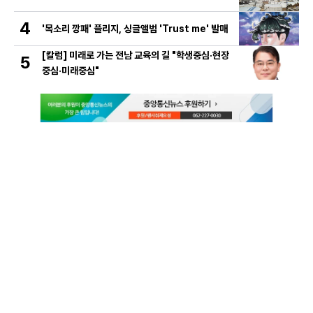
4
'목소리 깡패' 플리지, 싱글앨범 'Trust me' 발매
[칼럼] 미래로 가는 전남 교육의 길 "학생중심·현장
5
중심·미래중심"