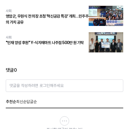
사회
영암군, 우원식 전 의장 초청 ‘혁신공감 특강’ 개최…민주주
의 가치 공유
사회
"인재 양성 후원" Y-식자재마트 나주점 500만 원 기탁
댓글
0
댓글을 작성하려면 로그인해주세요
추천순
최신순
답글순