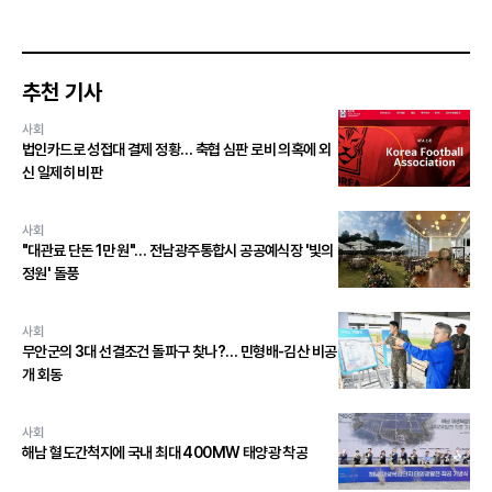
추천 기사
사회
법인카드로 성접대 결제 정황… 축협 심판 로비 의혹에 외
신 일제히 비판
사회
"대관료 단돈 1만 원"… 전남광주통합시 공공예식장 '빛의
정원' 돌풍
사회
무안군의 3대 선결조건 돌파구 찾나?… 민형배-김산 비공
개 회동
사회
해남 혈도간척지에 국내 최대 400MW 태양광 착공