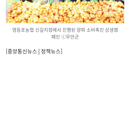
영등포농협 신길지점에서 진행된 양파 소비촉진 상생캠
페인 ⓒ무안군
[중앙통신뉴스│정책뉴스]