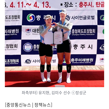
좌측부터) 유지현, 김미수 선수 ⓒ장성군
[중앙통신뉴스│정책뉴스]