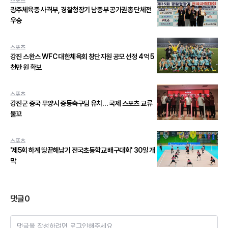
스포츠
광주체육중 사격부, 경찰청장기 남중부 공기권총 단체전
우승
스포츠
강진 스완스 WFC 대한체육회 창단지원 공모 선정 4억 5
천만 원 확보
스포츠
강진군 중국 푸양시 중등축구팀 유치… 국제 스포츠 교류
물꼬
스포츠
'제5회 하계 땅끝해남기 전국초등학교 배구대회' 30일 개
막
댓글
0
댓글을 작성하려면 로그인해주세요