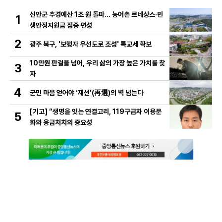
신안군 추경예산 1조 원 돌파… 농어촌 르네상스·민
1
생안정지원금 집중 편성
2
광주 북구, '보행자 우선도로 조성' 특교세 확보
10만원 판결을 넘어, 우리 삶의 가장 높은 가치를 찾
3
자
4
군민 마음 얻어야 ‘재선’(再選)의 벽 넘는다
[기고] “생명을 잇는 연결고리, 119구급차 이용문
5
화와 응급처치의 중요성