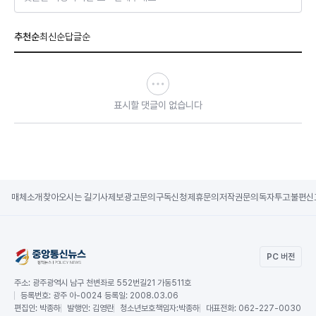
추천순
최신순
답글순
표시할 댓글이 없습니다
매체소개
찾아오시는 길
기사제보
광고문의
구독신청
제휴문의
저작권문의
독자투고
불편신
PC 버전
주소:
광주광역시 남구 천변좌로 552번길21 가동511호
등록번호:
광주 아-0024 등록일: 2008.03.06
편집인:
박종하
발행인:
김영란
청소년보호책임자:
박종하
대표전화:
062-227-0030