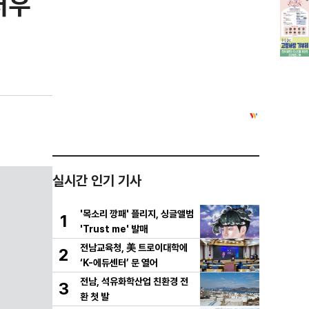
처우
실시간 인기 기사
'목소리 깡패' 플리지, 싱글앨범
1
'Trust me' 발매
전남교육청, 美 트로이대학에
2
‘K-에듀센터’ 문 열어
전남, 석유화학산업 친환경 전
3
환 첫 발