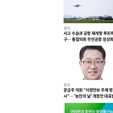
정치
사고 수습과 공항 재개항 투트랙
구… 통합의회 무안공항 정상화
박
정치
문금주 의원 “식량안보 주체 명
시”… '농민의 날' 개정안 대