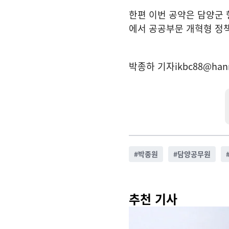
한편 이번 공약은 담양군 
에서 공공부문 개혁형 정
박종하 기자
ikbc88@han
#
박종원
#
담양공무원
추천 기사