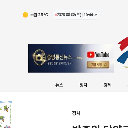
수원
29
ºC
2026.08.08(토)
10:44
53
뉴스
정치
경제
정치