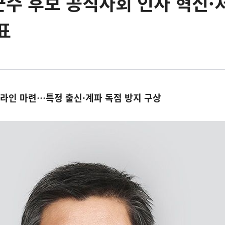
수 후보 공직사회 인사 혁신·
표
드라인 마련…특정 출신·계파 독점 방지 구상