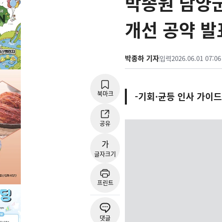
박종원 담양군
개선 공약 발
박종하 기자
입력
2026.06.01 07:06
북마크
-기회·균등 인사 가이
공유
가
글자크기
프린트
댓글