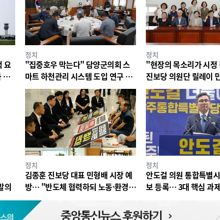
정치
정치
 요
"집중호우 막는다" 담양군의회 스
"현장의 목소리가 시정
 압
마트 하천관리 시스템 도입 연구 착
진보당 의원단 릴레이 
수.
정치
정치
김종훈 진보당 대표 민형배 시장 예
안도걸 의원 통합특별
표발의
방… "반도체 협력하되 노동·환경
보 등록… 3대 핵심 과
권 지켜야"