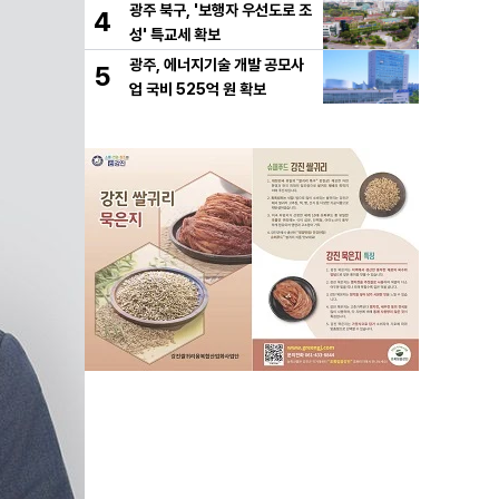
광주 북구, '보행자 우선도로 조
4
성' 특교세 확보
광주, 에너지기술 개발 공모사
5
업 국비 525억 원 확보