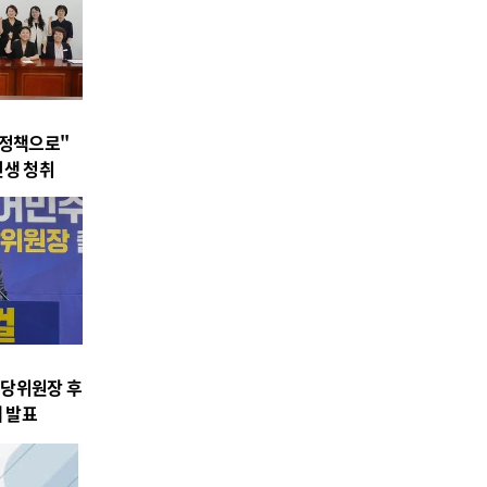
 정책으로"
민생 청취
시당위원장 후
제 발표