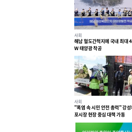
사회
해남 혈도간척지에 국내 최대 4
W 태양광 착공
사회
"폭염 속 시민 안전 총력" 강성
포시장 현장 중심 대책 가동