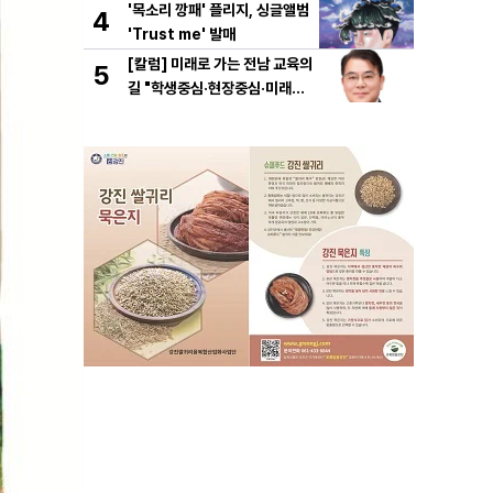
'목소리 깡패' 플리지, 싱글앨범
4
'Trust me' 발매
[칼럼] 미래로 가는 전남 교육의
5
길 "학생중심·현장중심·미래중
심"