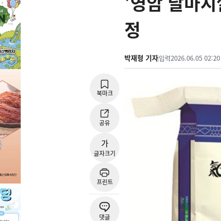
'영암 달마지
정
박재형 기자
입력
2026.06.05 02:20
북마크
공유
가
글자크기
프린트
댓글