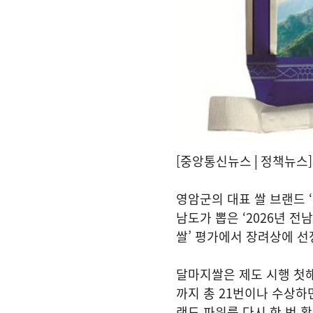
[중앙통신뉴스│정책뉴스]
영암군의 대표 쌀 브랜드 
남도가 뽑은 ‘2026년 전
쌀’ 평가에서 장려상에 선
달마지쌀은 제도 시행 첫해
까지 총 21번이나 수상하
랜드 파워를 다시 한 번 