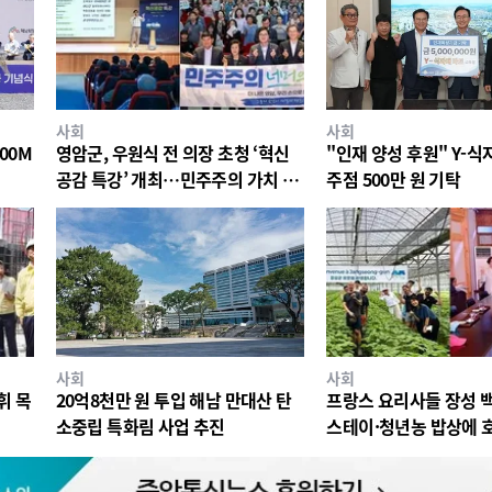
사회
사회
00M
영암군, 우원식 전 의장 초청 ‘혁신
"인재 양성 후원" Y-
공감 특강’ 개최…민주주의 가치 공
주점 500만 원 기탁
유
사회
사회
휘 목
20억8천만 원 투입 해남 만대산 탄
프랑스 요리사들 장성 
소중립 특화림 사업 추진
스테이·청년농 밥상에 