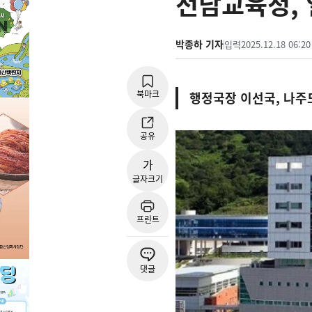
전남교육청, 
박종하 기자
입력
2025.12.18 06:20
북마크
행정국장 이선국, 나주
공유
가
글자크기
프린트
댓글