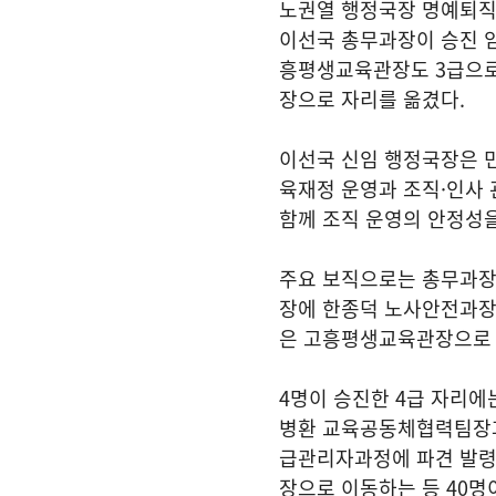
노권열 행정국장 명예퇴직
이선국 총무과장이 승진 
흥평생교육관장도 3급으
장으로 자리를 옮겼다.
이선국 신임 행정국장은 민
육재정 운영과 조직·인사 
함께 조직 운영의 안정성을
주요 보직으로는 총무과장
장에 한종덕 노사안전과장
은 고흥평생교육관장으로 
4명이 승진한 4급 자리
병환 교육공동체협력팀장과
급관리자과정에 파견 발령
장으로 이동하는 등 40명