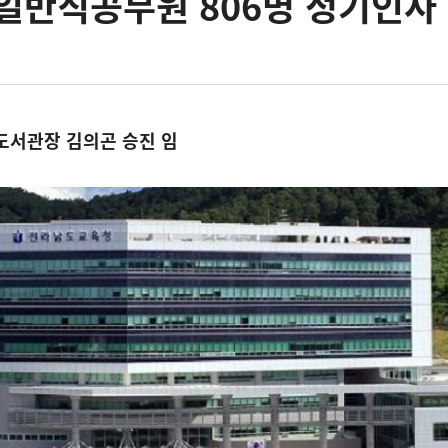
일반직공무원 806명 정기인사
도서관장 김의곤 승진 임