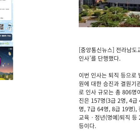
[중앙통신뉴스] 전라남도교육
인사’를 단행했다.
이번 인사는 퇴직 등으로
원에 대한 승진과 결원기관
로 인사 규모는 총 806
진은 157명(3급 2명, 4급 4
명, 7급 64명, 8급 19명)
교육ㆍ정년(명예)퇴직 등 2
등이다.