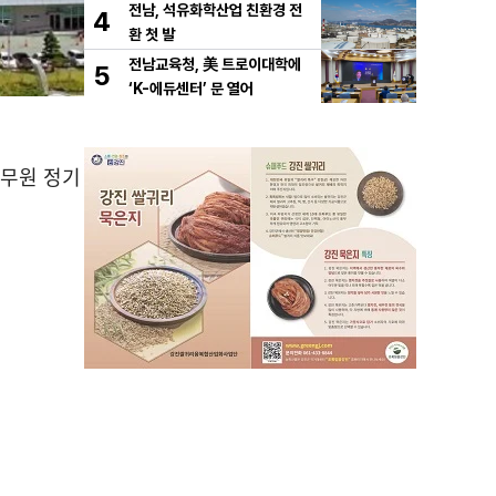
전남, 석유화학산업 친환경 전
4
환 첫 발
전남교육청, 美 트로이대학에
5
‘K-에듀센터’ 문 열어
공무원 정기