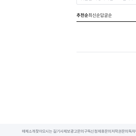
추천순
최신순
답글순
매체소개
찾아오시는 길
기사제보
광고문의
구독신청
제휴문의
저작권문의
독자