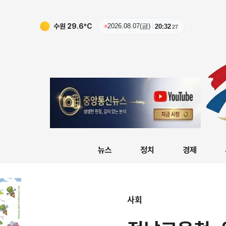
수원
29.6
ºC
2026.08.07(금)
20:32
28
뉴스
정치
경제
사회