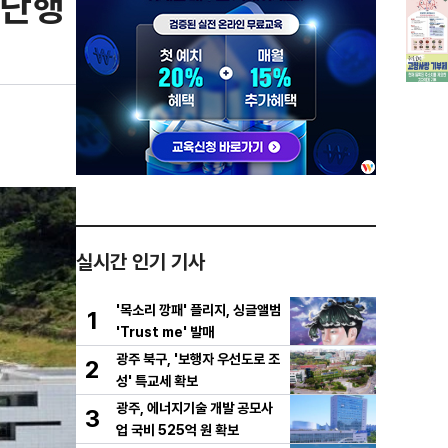
 단행
실시간 인기 기사
'목소리 깡패' 플리지, 싱글앨범
1
'Trust me' 발매
광주 북구, '보행자 우선도로 조
2
성' 특교세 확보
광주, 에너지기술 개발 공모사
3
업 국비 525억 원 확보