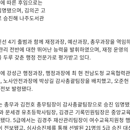
에 따른 후임으로는
임명됐으며, 김의곤 고
로 승진해 나주도서관
선 4기 출범과 함께 재정과장, 예산과장, 총무과장을 역임
관리 전반에 대한 뛰어난 능력을 발휘하였으며, 재정 운영의
 두루 갖춘 행정 전문가로 평가받고 있다.
에 강성근 행정과장, 행정과장에 최 현 전남도청 교육협력관
, 노사안전과장에 박상길 감사총괄팀장을 배치했고, 오준헌
전보 발령됐다.
에는 총무과 김전호 총무팀장이 감사총괄팀장으로 승진 임명됐
 문세경 유초등학사팀장, 김경곤 기록민원팀장은 중앙교
됐다. 5급에서는 김경주 재산관리팀장이 여수교육지원청 
이 전보됐고, 심사승진제를 통해 선발된 21명의 5급 승진 대