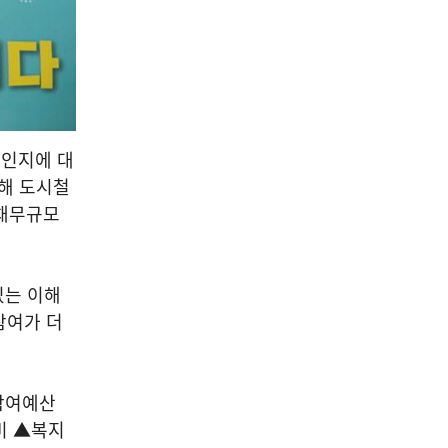
것인지에 대
롯해 도시철
 채무규모
있는 이해
참여가 더
민참여예산
비 ▲복지