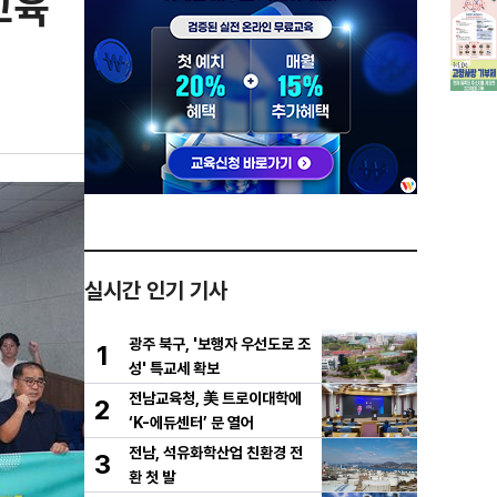
교육
실시간 인기 기사
광주 북구, '보행자 우선도로 조
1
성' 특교세 확보
전남교육청, 美 트로이대학에
2
‘K-에듀센터’ 문 열어
전남, 석유화학산업 친환경 전
3
환 첫 발