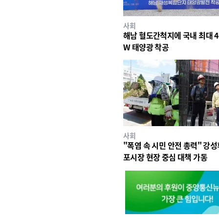
사회
해남 혈도간척지에 국내 최대 4
W 태양광 착공
사회
"폭염 속 시민 안전 총력" 강성
포시장 현장 중심 대책 가동