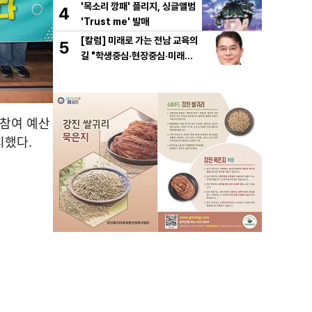
'목소리 깡패' 플리지, 싱글앨범
4
'Trust me' 발매
[칼럼] 미래로 가는 전남 교육의
5
길 "학생중심·현장중심·미래중
심"
민참여 예산
시했다.