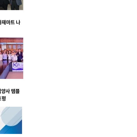
식자재마트 나
백양사 템플
호평