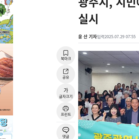
광주시, 시민
실시
윤 산 기자
입력
2025.07.29 07:55
북마크
공유
가
글자크기
프린트
댓글