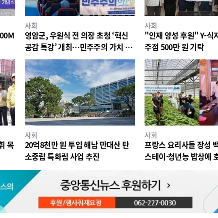
사회
사회
00M
영암군, 우원식 전 의장 초청 ‘혁신
"인재 양성 후원" Y-
공감 특강’ 개최…민주주의 가치 공
주점 500만 원 기탁
유
사회
사회
휘 목
20억8천만 원 투입 해남 만대산 탄
프랑스 요리사들 장성 
소중립 특화림 사업 추진
스테이·청년농 밥상에 