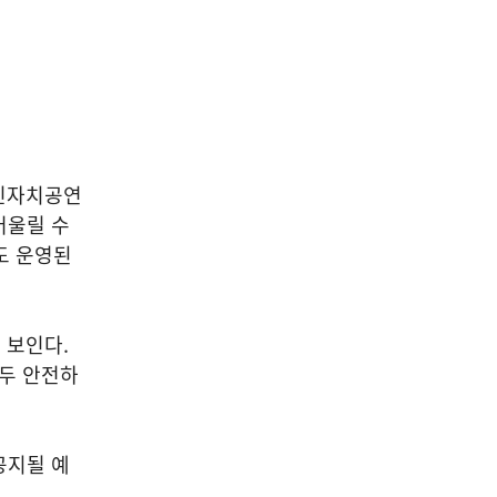
주민자치공연
어울릴 수
도 운영된
 보인다.
모두 안전하
공지될 예