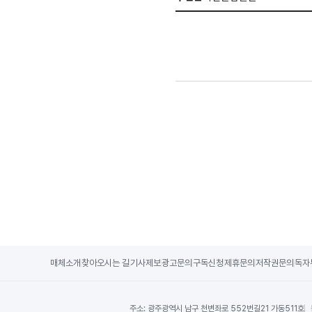
매체소개
찾아오시는 길
기사제보
광고문의
구독신청
제휴문의
저작권문의
독자
주소:
광주광역시 남구 천변좌로 552번길21 가동511호