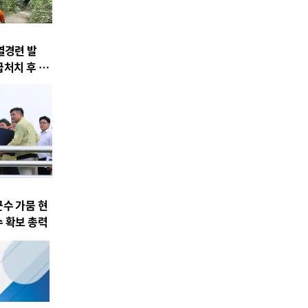
열경련 발
급처치 후 병
수 가뭄 현
 확보 총력