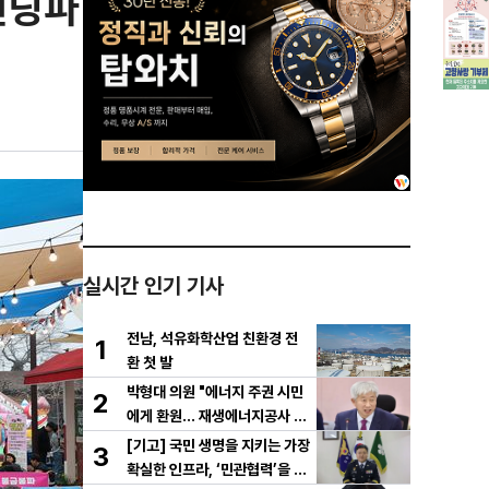
엔딩파
실시간 인기 기사
전남, 석유화학산업 친환경 전
1
환 첫 발
박형대 의원 "에너지 주권 시민
2
에게 환원... 재생에너지공사 서
둘러야"
[기고] 국민 생명을 지키는 가장
3
확실한 인프라, ‘민관협력’을 공