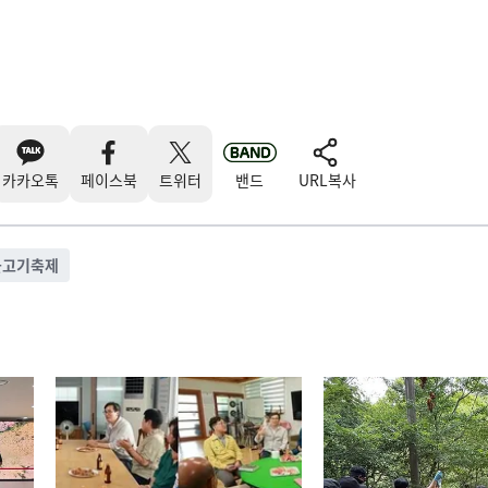
카카오톡
페이스북
트위터
밴드
URL복사
불고기축제