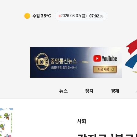
수원
38
ºC
2026.08.07(금)
07:02
36
뉴스
정치
경제
사회