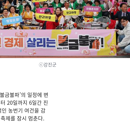
ⓒ강진군
‘불금불파’의 일정에 변
부터 20일까지 6일간 진
적인 농번기 여건을 감
 축제를 잠시 멈춘다.