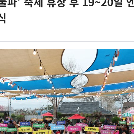
불파' 축제 휴장 후 19~20일 
식