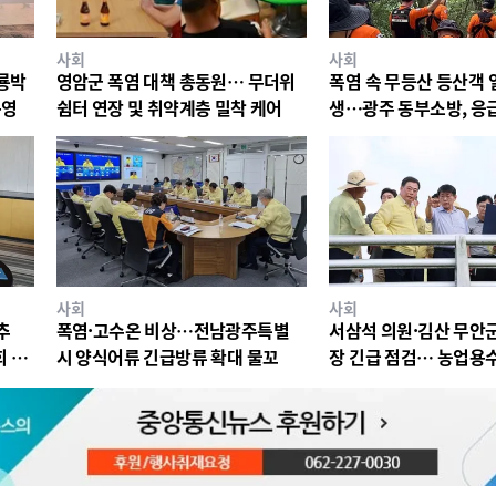
사회
사회
룡박
영암군 폭염 대책 총동원… 무더위
폭염 속 무등산 등산객 
운영
쉼터 연장 및 취약계층 밀착 케어
생…광주 동부소방, 응
원 이송
사회
사회
추
폭염·고수온 비상…전남광주특별
서삼석 의원·김산 무안군
회 개
시 양식어류 긴급방류 확대 물꼬
장 긴급 점검… 농업용수