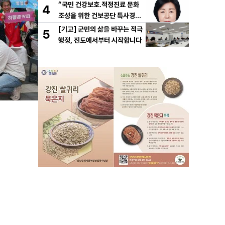
고히
“국민 건강보호․적정진료 문화
4
조성을 위한 건보공단 특사경제
도 도입해야”
[기고] 군민의 삶을 바꾸는 적극
5
행정, 진도에서부터 시작합니다