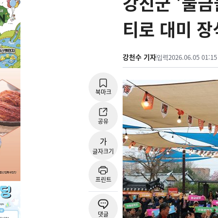
강진군 '불금
티로 대미 장
강천수 기자
입력
2026.06.05 01:15
북마크
공유
가
글자크기
프린트
댓글