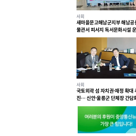
사회
새마을문고해남군지부 해남공
물관서 피서지 독서문화시설 
사회
국토외곽 섬 자치권·재정 확대 
진… 신안·울릉군 단체장 간담
최