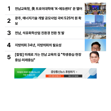
1
전남교육청, 美 트로이대학에 ‘K-에듀센터’ 문 열어
광주, 에너지기술 개발 공모사업 국비 525억 원 확
2
보
3
전남, 석유화학산업 친환경 전환 첫 발
4
지방의회 34년, 지방의회의 필요성
[칼럼] 미래로 가는 전남 교육의 길 "학생중심·현장
5
중심·미래중심"