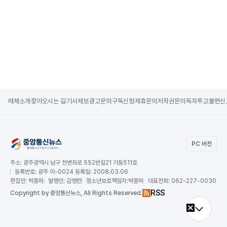
매체소개
찾아오시는 길
기사제보
광고문의
구독신청
제휴문의
저작권문의
독자투고
불편신
PC 버전
주소:
광주광역시 남구 천변좌로 552번길21 가동511호
등록번호:
광주 아-0024 등록일: 2008.03.06
편집인:
박종하
발행인:
김영란
청소년보호책임자:
박종하
대표전화:
062-227-0030
RSS
Copy
right by 중앙통신뉴스,
All Rights Reserved.