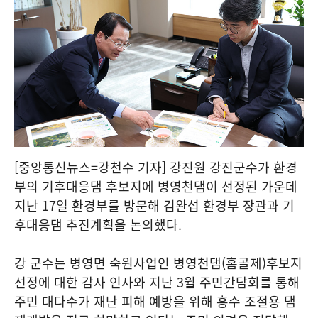
[중앙통신뉴스=강천수 기자] 강진원 강진군수가 환경
부의 기후대응댐 후보지에 병영천댐이 선정된 가운데
지난 17일 환경부를 방문해 김완섭 환경부 장관과 기
후대응댐 추진계획을 논의했다.
강 군수는 병영면 숙원사업인 병영천댐(홈골제)후보지
선정에 대한 감사 인사와 지난 3월 주민간담회를 통해
주민 대다수가 재난 피해 예방을 위해 홍수 조절용 댐