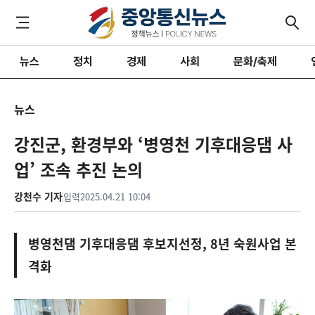
뉴스
정치
경제
사회
문화/축제
뉴스
강진군, 환경부와 ‘병영천 기후대응댐 사
업’ 조속 추진 논의
강천수 기자
입력
2025.04.21 10:04
병영천댐 기후대응댐 후보지선정, 8년 숙원사업 본
격화