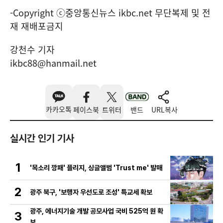
-Copyright ⓒ중앙통신뉴스 ikbc.net 무단복제 및 전
재 재배포금지
강천수 기자
ikbc88@hanmail.net
카카오톡
페이스북
트위터
밴드
URL복사
실시간 인기 기사
1
'목소리 깡패' 플리지, 싱글앨범 'Trust me' 발매
2
광주 북구, '보행자 우선도로 조성' 특교세 확보
광주, 에너지기술 개발 공모사업 국비 525억 원 확
3
보