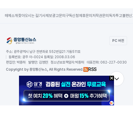
매체소개
찾아오시는 길
기사제보
광고문의
구독신청
제휴문의
저작권문의
독자투고
불편신
PC 버전
주소:
광주광역시 남구 천변좌로 552번길21 가동511호
등록번호:
광주 아-0024 등록일: 2008.03.06
편집인:
박종하
발행인:
김영란
청소년보호책임자:
박종하
대표전화:
062-227-0030
RSS
Copy
right by 중앙통신뉴스,
All Rights Reserved.