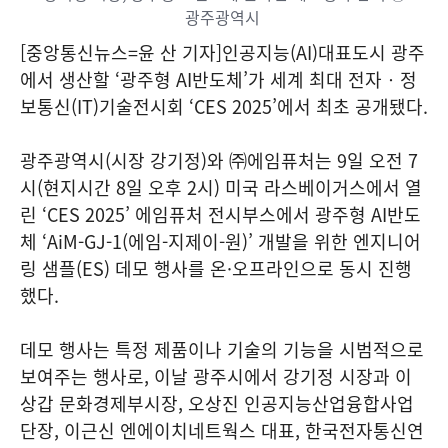
광주광역시
[중앙통신뉴스=윤 산 기자]인공지능(AI)대표도시 광주
에서 생산할 ‘광주형 AI반도체’가 세계 최대 전자‧정
보통신(IT)기술전시회 ‘CES 2025’에서 최초 공개됐다.
광주광역시(시장 강기정)와 ㈜에임퓨처는 9일 오전 7
시(현지시간 8일 오후 2시) 미국 라스베이거스에서 열
린 ‘CES 2025’ 에임퓨처 전시부스에서 광주형 AI반도
체 ‘AiM-GJ-1(에임-지제이-원)’ 개발을 위한 엔지니어
링 샘플(ES) 데모 행사를 온·오프라인으로 동시 진행
했다.
데모 행사는 특정 제품이나 기술의 기능을 시범적으로
보여주는 행사로, 이날 광주시에서 강기정 시장과 이
상갑 문화경제부시장, 오상진 인공지능산업융합사업
단장, 이근신 엔에이치네트웍스 대표, 한국전자통신연