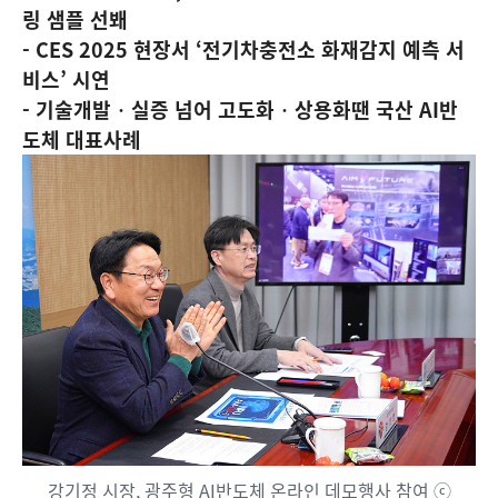
링 샘플 선봬
- CES 2025 현장서 ‘전기차충전소 화재감지 예측 서
비스’ 시연
- 기술개발‧실증 넘어 고도화‧상용화땐 국산 AI반
도체 대표사례
강기정 시장, 광주형 AI반도체 온라인 데모행사 참여 ⓒ