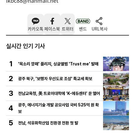
ikbc88@hanmail.net
카카오톡
페이스북
트위터
밴드
URL복사
실시간 인기 기사
1
'목소리 깡패' 플리지, 싱글앨범 'Trust me' 발매
2
광주 북구, '보행자 우선도로 조성' 특교세 확보
3
전남교육청, 美 트로이대학에 ‘K-에듀센터’ 문 열어
광주, 에너지기술 개발 공모사업 국비 525억 원 확
4
보
5
전남, 석유화학산업 친환경 전환 첫 발