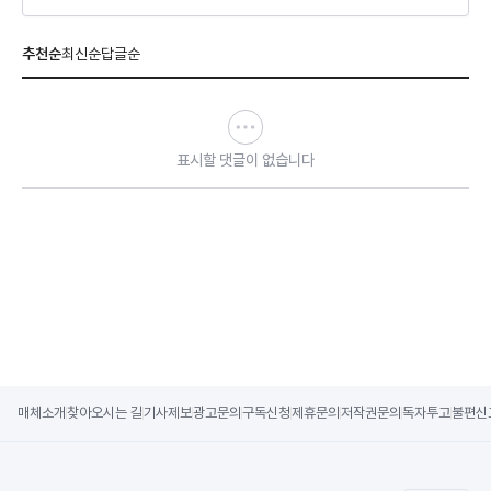
추천순
최신순
답글순
표시할 댓글이 없습니다
매체소개
찾아오시는 길
기사제보
광고문의
구독신청
제휴문의
저작권문의
독자투고
불편신