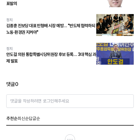
표발의
정치
김종훈 진보당 대표 민형배 시장 예방… "반도체 협력하되
노동·환경권 지켜야"
정치
안도걸 의원 통합특별시당위원장 후보 등록… 3대 핵심 과
제 발표
댓글
0
댓글을 작성하려면 로그인해주세요
추천순
최신순
답글순