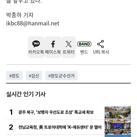
를 앞두고 있다.
박종하 기자
ikbc88@hanmail.net
카카오톡
페이스북
트위터
밴드
URL복사
#
완도
#
김신
#
완도군수선거
실시간 인기 기사
1
광주 북구, '보행자 우선도로 조성' 특교세 확보
2
전남교육청, 美 트로이대학에 ‘K-에듀센터’ 문 열어