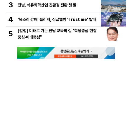
3
전남, 석유화학산업 친환경 전환 첫 발
4
'목소리 깡패' 플리지, 싱글앨범 'Trust me' 발매
[칼럼] 미래로 가는 전남 교육의 길 "학생중심·현장
5
중심·미래중심"