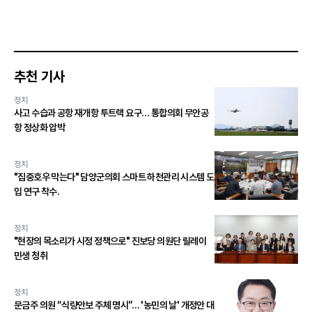
추천 기사
정치
사고 수습과 공항 재개항 투트랙 요구… 통합의회 무안공
항 정상화 압박
정치
"집중호우 막는다" 담양군의회 스마트 하천관리 시스템 도
입 연구 착수.
정치
"현장의 목소리가 시정 정책으로" 진보당 의원단 릴레이
민생 청취
정치
문금주 의원 “식량안보 주체 명시”… '농민의 날' 개정안 대