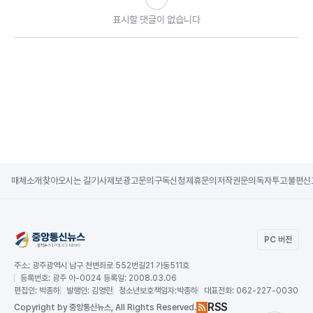
표시할 댓글이 없습니다
매체소개
찾아오시는 길
기사제보
광고문의
구독신청
제휴문의
저작권문의
독자투고
불편신
PC 버전
주소:
광주광역시 남구 천변좌로 552번길21 가동511호
등록번호:
광주 아-0024 등록일: 2008.03.06
편집인:
박종하
발행인:
김영란
청소년보호책임자:
박종하
대표전화:
062-227-0030
RSS
Copy
right by 중앙통신뉴스,
All Rights Reserved.