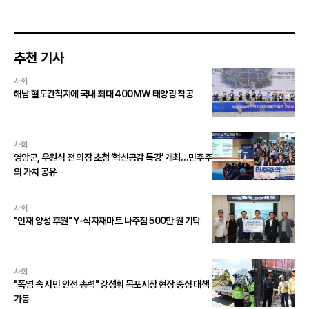
추천 기사
사회
해남 혈도간척지에 국내 최대 400MW 태양광 착공
사회
영암군, 우원식 전 의장 초청 ‘혁신공감 특강’ 개최…민주주
의 가치 공유
사회
"인재 양성 후원" Y-식자재마트 나주점 500만 원 기탁
사회
"폭염 속 시민 안전 총력" 강성휘 목포시장 현장 중심 대책
가동