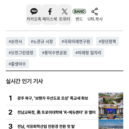
카카오톡
페이스북
트위터
밴드
URL복사
#
순천시
#
노관규 시장
#
국회미래연구원
#
청년정책
#
오천그린광장
#
풍덕수변공원
#
미래형 일자리
#
출생아수
실시간 인기 기사
1
광주 북구, '보행자 우선도로 조성' 특교세 확보
2
전남교육청, 美 트로이대학에 ‘K-에듀센터’ 문 열어
3
전남, 석유화학산업 친환경 전환 첫 발