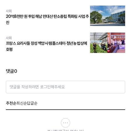
사회
20억8천만 원 투입 해남 만대산 탄소중립 특화림 사업 추
진
사회
프랑스 요리사들 장성 백양사 템플스테이·청년농 밥상에
호평
댓글
0
댓글을 작성하려면 로그인해주세요
추천순
최신순
답글순