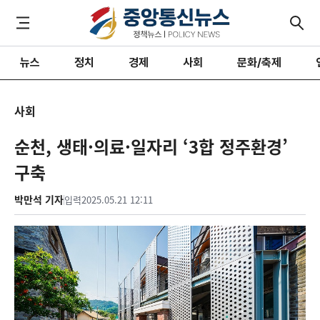
뉴스
정치
경제
사회
문화/축제
사회
순천, 생태·의료·일자리 ‘3합 정주환경’
구축
박만석 기자
입력
2025.05.21 12:11