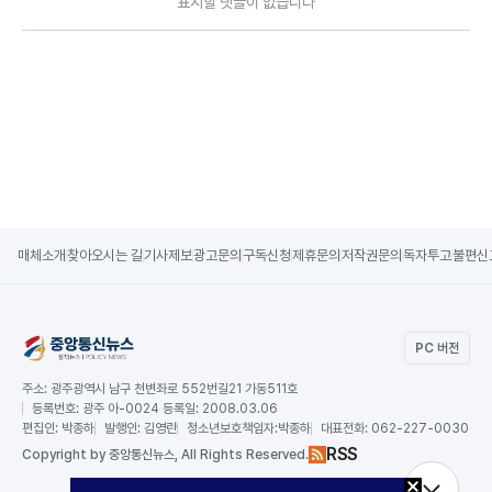
표시할 댓글이 없습니다
매체소개
찾아오시는 길
기사제보
광고문의
구독신청
제휴문의
저작권문의
독자투고
불편신
PC 버전
주소:
광주광역시 남구 천변좌로 552번길21 가동511호
등록번호:
광주 아-0024 등록일: 2008.03.06
편집인:
박종하
발행인:
김영란
청소년보호책임자:
박종하
대표전화:
062-227-0030
RSS
Copy
right by 중앙통신뉴스,
All Rights Reserved.